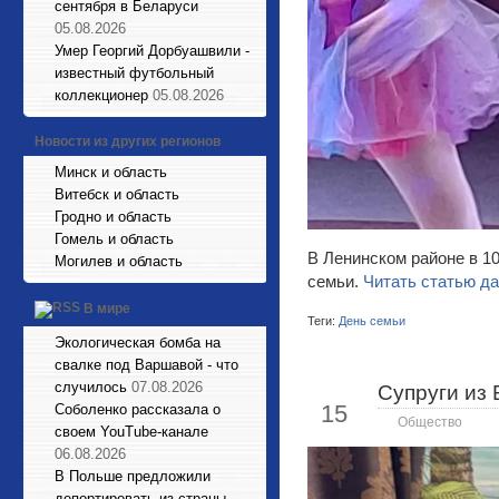
сентября в Беларуси
05.08.2026
Умер Георгий Дорбуашвили -
известный футбольный
коллекционер
05.08.2026
Новости из других регионов
Минск и область
Витебск и область
Гродно и область
Гомель и область
В Ленинском районе в 
Могилев и область
семьи.
Читать статью да
В мире
Теги:
День семьи
Экологическая бомба на
свалке под Варшавой - что
случилось
07.08.2026
Супруги из 
Май
15
Соболенко рассказала о
Общество
своем YouTube-канале
06.08.2026
В Польше предложили
депортировать из страны