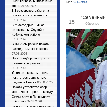
были привязаны платежные
Теги:
День семьи
карты
07.08.2026
В Березовском районе на
пожаре спасен мужчина
"Семейный 
Май
07.08.2026
15
Общество
"Отблагодарил", угнав
автомобиль. Случай в
Кобринском районе
07.08.2026
В Пинском районе начали
разводить мясных коров
07.08.2026
Пресс-подборщик горел в
Каменецком районе
06.08.2026
Угнал автомобиль, чтобы
покататься с друзьями.
Случай в Пинске
06.08.2026
Начато устройство опор
моста через Припять между
Столинским и Лунинецким
районами
05.08.2026
За полгода отремонтировали