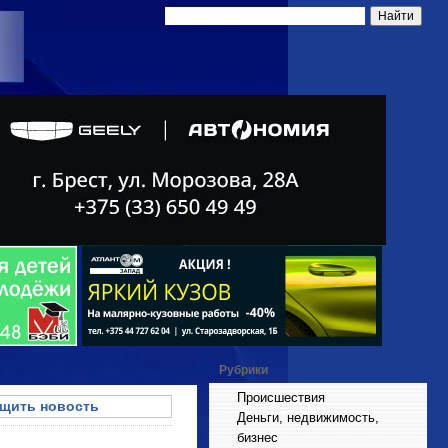
Рубрики
Происшествия
щить новость
Деньги, недвижимость,
бизнес