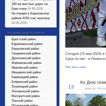
200 км местных дорог на
Брестчине
04.08.2026
На пожаре в Березовском
районе АПИ спас мужчину
04.08.2026
Что происходит в области
Брестский район
Барановичский район
Березовский район
Ганцевичский район
Сегодня (15 мая 2024) 
Дрогичинский район
Одно из них - в Ленинск
Жабинковский район
Теги:
День семьи
Ивановский район
Ивацевичский район
Каменецкий район
Ко Дню сем
Кобринский район
Май
13
Лунинецкий район
Заметки. Обо вс
Ляховичский район
Малоритский район
Пинский район
Пружанский район