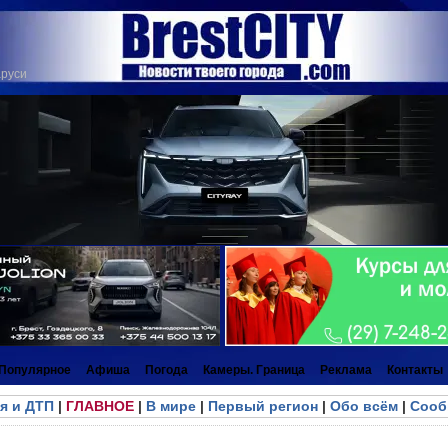
аруси
Популярное
Афиша
Погода
Камеры. Граница
Реклама
Контакты
я и ДТП
|
ГЛАВНОЕ
|
В мире
|
Первый регион
|
Обо всём
|
Сооб