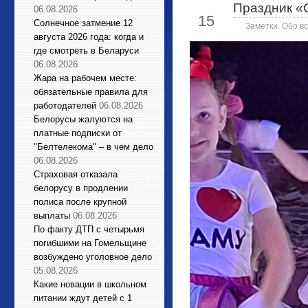
Праздник «
Май
06.08.2026
15
Солнечное затмение 12
Заметки. Обо вс
августа 2026 года: когда и
где смотреть в Беларуси
06.08.2026
Жара на рабочем месте:
обязательные правила для
работодателей
06.08.2026
Белорусы жалуются на
платные подписки от
"Белтелекома" – в чем дело
06.08.2026
Страховая отказала
белорусу в продлении
полиса после крупной
выплаты
06.08.2026
По факту ДТП с четырьмя
погибшими на Гомельщине
возбуждено уголовное дело
05.08.2026
Какие новации в школьном
питании ждут детей с 1