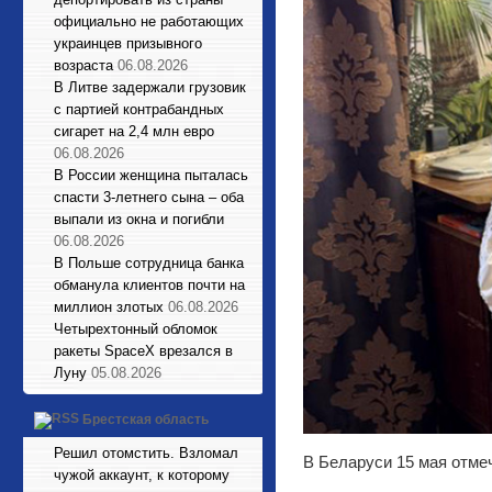
официально не работающих
украинцев призывного
возраста
06.08.2026
В Литве задержали грузовик
с партией контрабандных
сигарет на 2,4 млн евро
06.08.2026
В России женщина пыталась
спасти 3-летнего сына – оба
выпали из окна и погибли
06.08.2026
В Польше сотрудница банка
обманула клиентов почти на
миллион злотых
06.08.2026
Четырехтонный обломок
ракеты SpaceX врезался в
Луну
05.08.2026
Брестская область
Решил отомстить. Взломал
В Беларуси 15 мая отме
чужой аккаунт, к которому