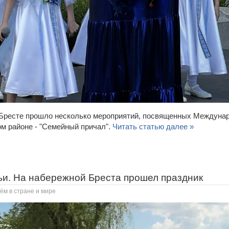
в Бресте прошло несколько мероприятий, посвященных Междуна
ом районе - "Семейный причал".
Читать статью далее »
ьи. На набережной Бреста прошел праздник
ём в стране и мире