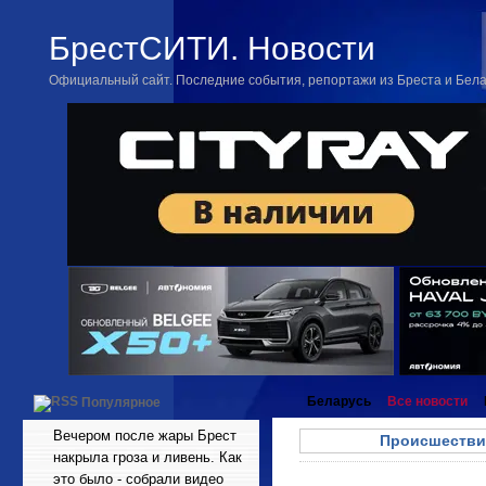
БрестСИТИ. Новости
Официальный сайт. Последние события, репортажи из Бреста и Бел
Беларусь
Все новости
Популярное
Вечером после жары Брест
Происшестви
накрыла гроза и ливень. Как
это было - собрали видео