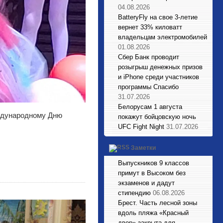
04.08.2026
BatteryFly на свое 3-летие
вернет 33% киловатт
владельцам электромобилей
01.08.2026
Сбер Банк проводит
розыгрыш денежных призов
и iPhone среди участников
программы Спасибо
31.07.2026
Белорусам 1 августа
ждународному Дню
покажут бойцовскую ночь
UFC Fight Night
31.07.2026
Заметки
Выпускников 9 классов
примут в Высоком без
экзаменов и дадут
стипендию
06.08.2026
Брест. Часть лесной зоны
вдоль пляжа «Красный
двор» закрыта для