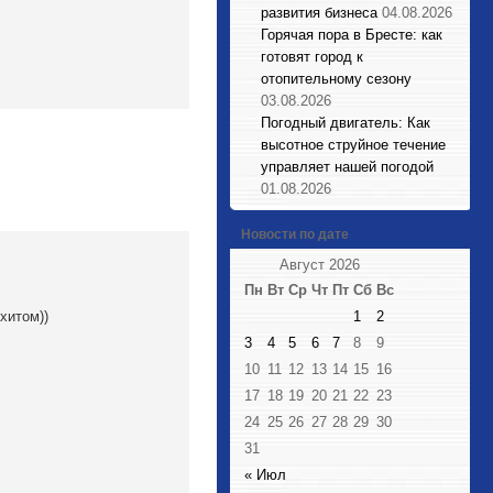
развития бизнеса
04.08.2026
Горячая пора в Бресте: как
готовят город к
отопительному сезону
03.08.2026
Погодный двигатель: Как
высотное струйное течение
управляет нашей погодой
01.08.2026
Новости по дате
Август 2026
Пн
Вт
Ср
Чт
Пт
Сб
Вс
хитом))
1
2
3
4
5
6
7
8
9
10
11
12
13
14
15
16
17
18
19
20
21
22
23
24
25
26
27
28
29
30
31
« Июл