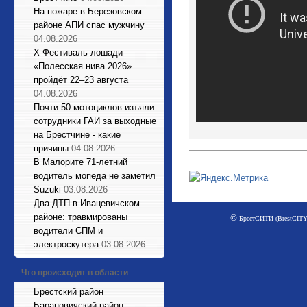
На пожаре в Березовском
районе АПИ спас мужчину
04.08.2026
X Фестиваль лошади
«Полесская нива 2026»
пройдёт 22–23 августа
04.08.2026
Почти 50 мотоциклов изъяли
сотрудники ГАИ за выходные
на Брестчине - какие
причины
04.08.2026
В Малорите 71-летний
водитель мопеда не заметил
Suzuki
03.08.2026
Два ДТП в Ивацевичском
районе: травмированы
©
БрестСИТИ (BrestCITY)
водители СПМ и
электроскутера
03.08.2026
Что происходит в области
Брестский район
Барановичский район