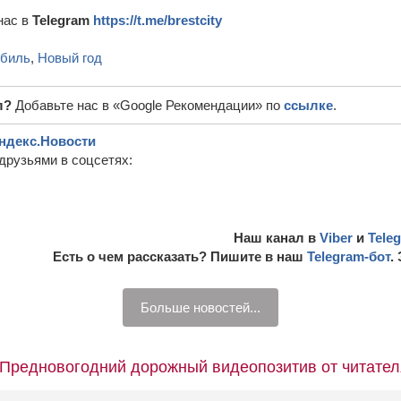
нас в
Telegram
https://t.me/brestcity
обиль
,
Новый год
л?
Добавьте нас в «Google Рекомендации» по
ссылке
.
ндекс.Новости
друзьями в соцсетях:
Наш канал в
Viber
и
Tele
Есть о чем рассказать? Пишите в наш
Telegram-бот
.
Больше новостей...
 “Предновогодний дорожный видеопозитив от читате