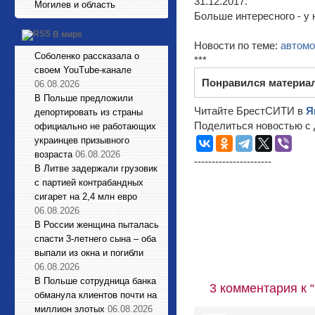
31.12.2017.
Могилев и область
Больше интересного - у 
В мире
Новости по теме:
автом
Соболенко рассказала о
***
своем YouTube-канале
Понравился материа
06.08.2026
В Польше предложили
Читайте БрестСИТИ в
Я
депортировать из страны
Поделиться новостью с 
официально не работающих
украинцев призывного
возраста
06.08.2026
----------------------
В Литве задержали грузовик
с партией контрабандных
сигарет на 2,4 млн евро
06.08.2026
В России женщина пыталась
спасти 3-летнего сына – оба
выпали из окна и погибли
06.08.2026
В Польше сотрудница банка
3 комментария к
обманула клиентов почти на
миллион злотых
06.08.2026