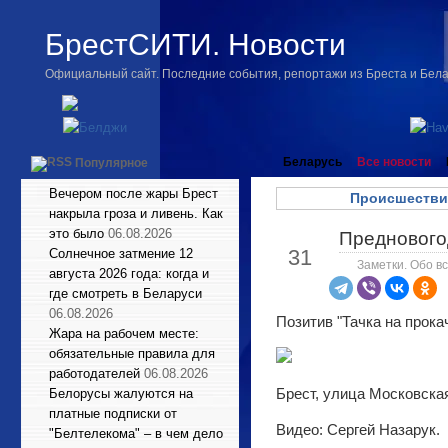
БрестСИТИ. Новости
Официальный сайт. Последние события, репортажи из Бреста и Бел
Беларусь
Все новости
Популярное
Вечером после жары Брест
Происшестви
накрыла гроза и ливень. Как
это было
06.08.2026
Преднового
Дек
31
Солнечное затмение 12
Заметки. Обо вс
августа 2026 года: когда и
где смотреть в Беларуси
06.08.2026
Позитив "Тачка на прокач
Жара на рабочем месте:
обязательные правила для
работодателей
06.08.2026
Брест, улица Московска
Белорусы жалуются на
платные подписки от
Видео: Сергей Назарук.
"Белтелекома" – в чем дело