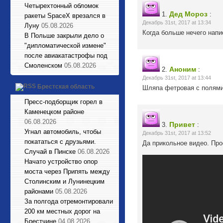
Четырехтонный обломок
Дед Мороз
1.
:
ракеты SpaceX врезался в
Декабрь 31st, 2017 at 13:34
Луну
05.08.2026
Когда больше нечего напис
В Польше закрыли дело о
"дипломатической измене"
после авиакатастрофы под
Смоленском
05.08.2026
Аноним
2.
:
Декабрь 31st, 2017 at 13:44
Брестская область
Шляпа фетровая с полям
Пресс-подборщик горел в
Каменецком районе
06.08.2026
Привет
3.
:
Угнал автомобиль, чтобы
Декабрь 31st, 2017 at 13:52
покататься с друзьями.
Да прикольное видео. Прос
Случай в Пинске
06.08.2026
Начато устройство опор
моста через Припять между
Столинским и Лунинецким
районами
05.08.2026
За полгода отремонтировали
200 км местных дорог на
Брестчине
04.08.2026