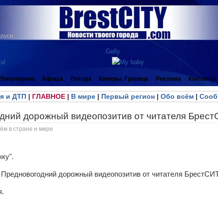
аруси
Популярное
Афиша
Погода
Камеры. Граница
Реклама
Контакты
я и ДТП
|
ГЛАВНОЕ
|
В мире
|
Первый регион
|
Обо всём
|
Сооб
дний дорожный видеопозитив от читателя Брес
ём в стране и мире
ку".
я.