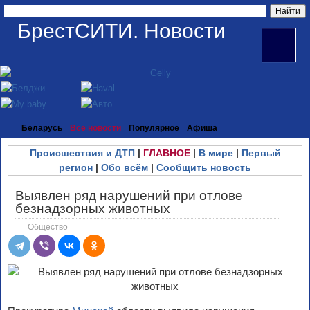
БрестСИТИ. Новости
Беларусь
Все новости
Популярное
Афиша
Происшествия и ДТП
|
ГЛАВНОЕ
|
В мире
|
Первый
регион
|
Обо всём
|
Сообщить новость
Выявлен ряд нарушений при отлове
безнадзорных животных
Общество