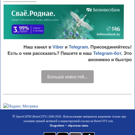
----------------------
Наш канал в
Viber
и
Telegram
. Присоединяйтесь!
Есть о чем рассказать? Пишите в наш
Telegram-бот
. Это
анонимно и быстро
Больше новостей...
©
БрестСИТИ (BrestCITY) 2006-2026. Использование материалов разрешено только при
указании прямой активной и индексируемой ссылки на BrestCITY.com
Подробнее + обратная связь