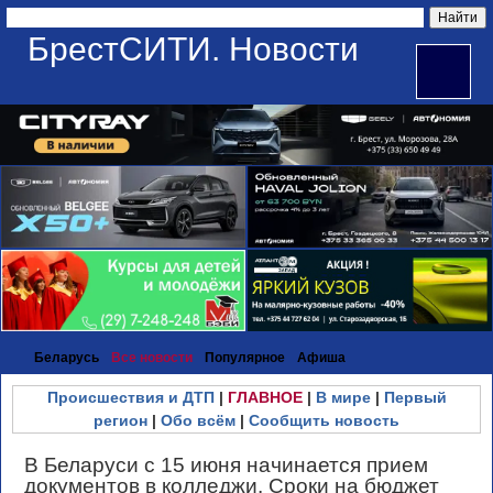
БрестСИТИ. Новости
Беларусь
Все новости
Популярное
Афиша
Происшествия и ДТП
|
ГЛАВНОЕ
|
В мире
|
Первый
регион
|
Обо всём
|
Сообщить новость
В Беларуси с 15 июня начинается прием
документов в колледжи. Сроки на бюджет