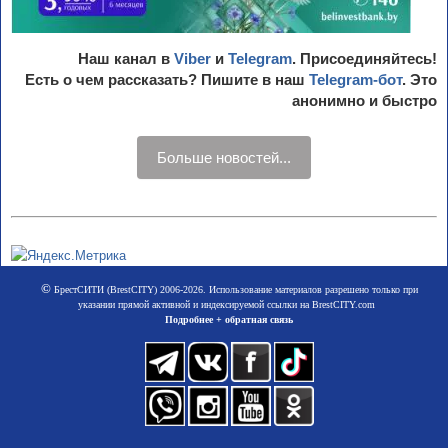
Наш канал в
Viber
и
Telegram
. Присоединяйтесь!
Есть о чем рассказать? Пишите в наш
Telegram-бот
. Это
анонимно и быстро
Больше новостей...
©
БрестСИТИ (BrestCITY) 2006-2026. Использование материалов разрешено только при
указании прямой активной и индексируемой ссылки на BrestCITY.com
Подробнее + обратная связь