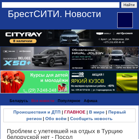
БрестСИТИ. Новости
Беларусь
Все новости
Популярное
Афиша
Происшествия и ДТП
|
ГЛАВНОЕ
|
В мире
|
Первый
регион
|
Обо всём
|
Сообщить новость
Проблем с улетевшей на отдых в Турцию
белоруской нет - Посол