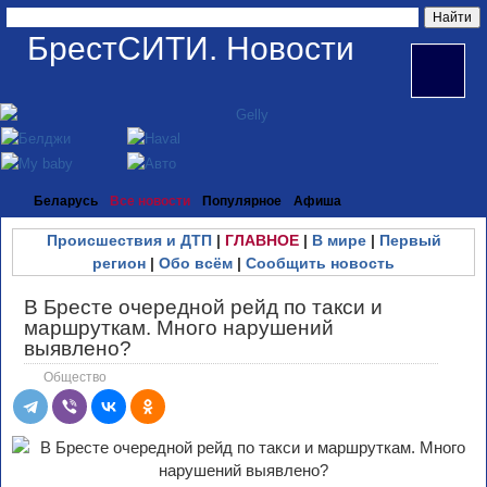
БрестСИТИ. Новости
Беларусь
Все новости
Популярное
Афиша
Происшествия и ДТП
|
ГЛАВНОЕ
|
В мире
|
Первый
регион
|
Обо всём
|
Сообщить новость
В Бресте очередной рейд по такси и
маршруткам. Много нарушений
выявлено?
Общество