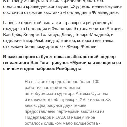
В пятницу 26 августа в 16.00 в филиале Брестского
областного краеведческого музея «Художественный музей»
состоится открытие выставки «Голландцы и Фламандцы».
Главные герои этой выставки - гравюры и рисунки двух
государств Голландия и Фландрия. Это знаменитые Антонис
Ван Дейк, Хендрик Гольциус, Давид Тенирс-Младший, и
отдельный мир Рембрандта, и автор, которого выставка
открывает большому зрителю - Жерар Жоллен.
В рамках проекта будет показан абсолютный шедевр
гениального Ван Гога - рисунок «Мужчина и женщина со
спины» и один набросок Рембрандта
.
На выставке представлено более 100
работ из частной коллекции
петербуржского куратора Артема Суслова
и включает в себя гравюры XVI - начала XX
веков. Два рисунка двух гениев
предоставлены партнёрами выставки из
Нидерландов и ОАЭ. В нашем мире
осталось слишком мало волшебства -