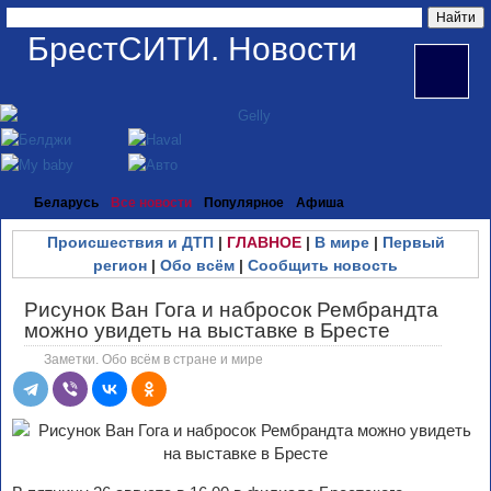
БрестСИТИ. Новости
Беларусь
Все новости
Популярное
Афиша
Происшествия и ДТП
|
ГЛАВНОЕ
|
В мире
|
Первый
регион
|
Обо всём
|
Сообщить новость
Рисунок Ван Гога и набросок Рембрандта
можно увидеть на выставке в Бресте
Заметки. Обо всём в стране и мире