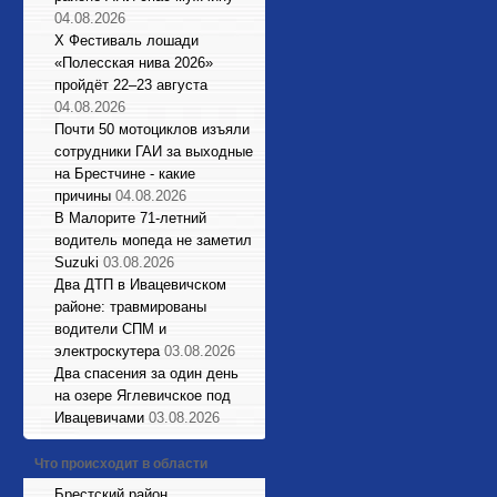
04.08.2026
X Фестиваль лошади
«Полесская нива 2026»
пройдёт 22–23 августа
04.08.2026
Почти 50 мотоциклов изъяли
сотрудники ГАИ за выходные
на Брестчине - какие
причины
04.08.2026
В Малорите 71-летний
водитель мопеда не заметил
Suzuki
03.08.2026
Два ДТП в Ивацевичском
районе: травмированы
водители СПМ и
электроскутера
03.08.2026
Два спасения за один день
на озере Яглевичское под
Ивацевичами
03.08.2026
Что происходит в области
Брестский район