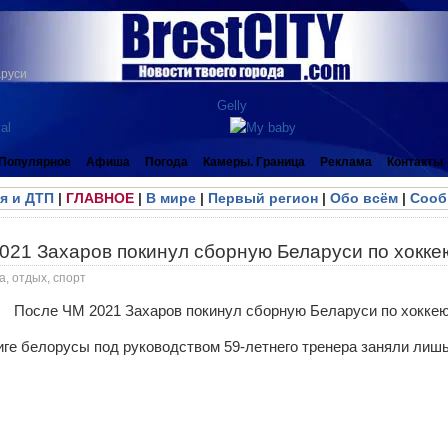
аруси
Популярное
Афиша
Погода
Камеры. Граница
Реклама
Контакты
я и ДТП
|
ГЛАВНОЕ
|
В мире
|
Первый регион
|
Обо всём
|
Сооб
021 Захаров покинул сборную Беларуси по хокке
а, отдых, спорт
иге белорусы под руководством 59-летнего тренера заняли лишь