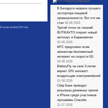
Новости компаний
В Беларуси назвали лучшего
экспортера пищевой
промышленности. Вот кто им
стал
06.08.2026
мой ссылки на BrestCITY.com
Третий точно не лишний:
BUTIKAVTO откроет новый
автохаус в Барановичах
05.08.2026
МТС предложил всем
абонентам безлимитный
интернет на скорости 5G
04.08.2026
BatteryFly на свое 3-летие
вернет 33% киловатт
владельцам электромобилей
01.08.2026
Сбер Банк проводит
розыгрыш денежных призов
и iPhone среди участников
программы Спасибо
31.07.2026