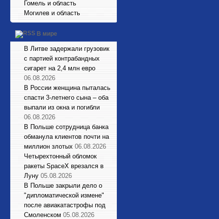
Гомель и область
Могилев и область
В мире
В Литве задержали грузовик
с партией контрабандных
сигарет на 2,4 млн евро
06.08.2026
В России женщина пыталась
спасти 3-летнего сына – оба
выпали из окна и погибли
06.08.2026
В Польше сотрудница банка
обманула клиентов почти на
миллион злотых
06.08.2026
Четырехтонный обломок
ракеты SpaceX врезался в
Луну
05.08.2026
В Польше закрыли дело о
"дипломатической измене"
после авиакатастрофы под
Смоленском
05.08.2026