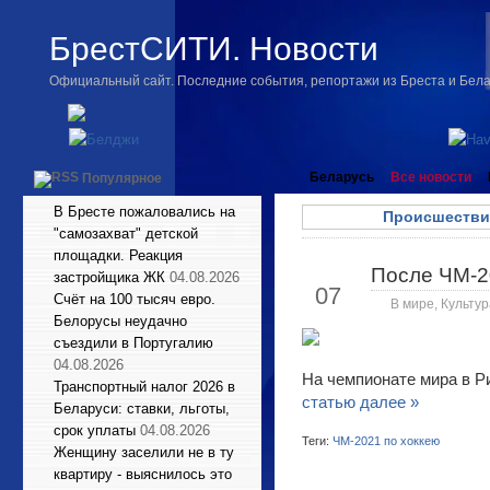
БрестСИТИ. Новости
Официальный сайт. Последние события, репортажи из Бреста и Бел
Беларусь
Все новости
Популярное
В Бресте пожаловались на
Происшестви
"самозахват" детской
площадки. Реакция
После ЧМ-2
Июн
застройщика ЖК
04.08.2026
07
Счёт на 100 тысяч евро.
В мире
,
Культур
Белорусы неудачно
съездили в Португалию
04.08.2026
На чемпионате мира в Р
Транспортный налог 2026 в
статью далее »
Беларуси: ставки, льготы,
срок уплаты
04.08.2026
Теги:
ЧМ-2021 по хоккею
Женщину заселили не в ту
квартиру - выяснилось это