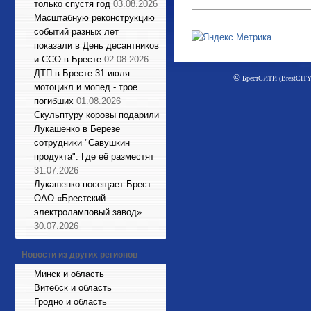
только спустя год
03.08.2026
Масштабную реконструкцию
событий разных лет
показали в День десантников
и ССО в Бресте
02.08.2026
ДТП в Бресте 31 июля:
©
БрестСИТИ (BrestCITY)
мотоцикл и мопед - трое
погибших
01.08.2026
Cкульптуру коровы подарили
Лукашенко в Березе
сотрудники "Савушкин
продукта". Где её разместят
31.07.2026
Лукашенко посещает Брест.
ОАО «Брестский
электроламповый завод»
30.07.2026
Новости из других регионов
Минск и область
Витебск и область
Гродно и область