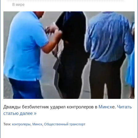
В мире
Дважды безбилетник ударил контролеров в
Минск
е.
Читать
статью далее »
Теги:
контролеры
,
Минск
,
Общественный транспорт