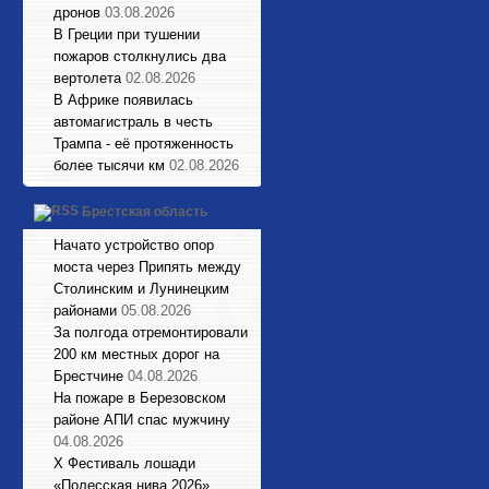
дронов
03.08.2026
В Греции при тушении
пожаров столкнулись два
вертолета
02.08.2026
В Африке появилась
автомагистраль в честь
Трампа - её протяженность
более тысячи км
02.08.2026
Брестская область
Начато устройство опор
моста через Припять между
Столинским и Лунинецким
районами
05.08.2026
За полгода отремонтировали
200 км местных дорог на
Брестчине
04.08.2026
На пожаре в Березовском
районе АПИ спас мужчину
04.08.2026
X Фестиваль лошади
«Полесская нива 2026»