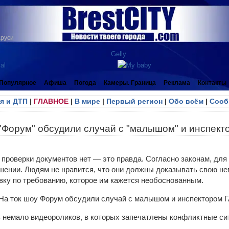
аруси
Популярное
Афиша
Погода
Камеры. Граница
Реклама
Контакты
я и ДТП
|
ГЛАВНОЕ
|
В мире
|
Первый регион
|
Обо всём
|
Сооб
 "Форум" обсудили случай с "малышом" и инспект
проверки документов нет — это правда. Согласно законам, для
шении. Людям не нравится, что они должны доказывать свою не
овку по требованию, которое им кажется необоснованным.
 немало видеороликов, в которых запечатлены конфликтные си