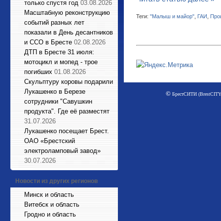
только спустя год
03.08.2026
Масштабную реконструкцию
Теги:
"Малыш и майор"
,
ГАИ
,
Про
событий разных лет
показали в День десантников
и ССО в Бресте
02.08.2026
ДТП в Бресте 31 июля:
мотоцикл и мопед - трое
погибших
01.08.2026
Cкульптуру коровы подарили
Лукашенко в Березе
©
БрестСИТИ (BrestCITY)
сотрудники "Савушкин
продукта". Где её разместят
31.07.2026
Лукашенко посещает Брест.
ОАО «Брестский
электроламповый завод»
30.07.2026
Новости из других регионов
Минск и область
Витебск и область
Гродно и область