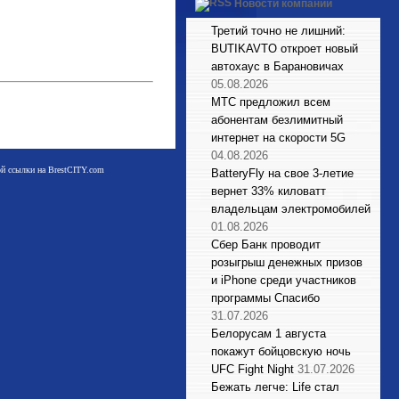
Новости компаний
Третий точно не лишний:
BUTIKAVTO откроет новый
автохаус в Барановичах
05.08.2026
МТС предложил всем
абонентам безлимитный
интернет на скорости 5G
04.08.2026
мой ссылки на BrestCITY.com
BatteryFly на свое 3-летие
вернет 33% киловатт
владельцам электромобилей
01.08.2026
Сбер Банк проводит
розыгрыш денежных призов
и iPhone среди участников
программы Спасибо
31.07.2026
Белорусам 1 августа
покажут бойцовскую ночь
UFC Fight Night
31.07.2026
Бежать легче: Life стал