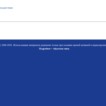
исшествие
 2006-2026. Использование материалов разрешено только при указании прямой активной и индексируе
Подробнее + обратная связь