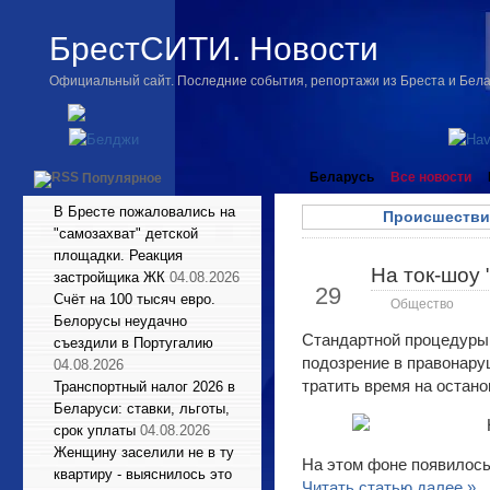
БрестСИТИ. Новости
Официальный сайт. Последние события, репортажи из Бреста и Бел
Беларусь
Все новости
Популярное
В Бресте пожаловались на
Происшестви
"самозахват" детской
площадки. Реакция
На ток-шоу
Фев
застройщика ЖК
04.08.2026
29
Счёт на 100 тысяч евро.
Общество
Белорусы неудачно
Стандартной процедуры 
съездили в Португалию
подозрение в правонару
04.08.2026
тратить время на остан
Транспортный налог 2026 в
Беларуси: ставки, льготы,
срок уплаты
04.08.2026
Женщину заселили не в ту
На этом фоне появилось
квартиру - выяснилось это
Читать статью далее »