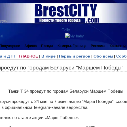
аруси
Популярное
Афиша
Погода
Камеры. Граница
Реклама
Контакты
я и ДТП
|
ГЛАВНОЕ
|
В мире
|
Первый регион
|
Обо всём
|
Сооб
 проедут по городам Беларуси "Маршем Победы"
руси проведут с 24 мая по 7 июня акцию "Марш Победы", сооб
в официальном Telegram-канале ведомства.
вляют о старте акции «Марш Победы».