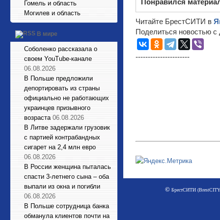
Понравился материа
Гомель и область
Могилев и область
Читайте БрестСИТИ в
Я
Поделиться новостью с 
В мире
Соболенко рассказала о
----------------------
своем YouTube-канале
06.08.2026
В Польше предложили
депортировать из страны
официально не работающих
украинцев призывного
возраста
06.08.2026
В Литве задержали грузовик
с партией контрабандных
сигарет на 2,4 млн евро
06.08.2026
В России женщина пыталась
спасти 3-летнего сына – оба
выпали из окна и погибли
©
БрестСИТИ (BrestCITY)
06.08.2026
В Польше сотрудница банка
обманула клиентов почти на