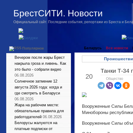
БрестСИТИ. Новости
Официальный сайт. Последние события, репортажи из Бреста и Бел
Беларусь
Все новости
Популярное
Вечером после жары Брест
Происшестви
накрыла гроза и ливень. Как
это было - собрали видео
Танки Т-34
Май
20
06.08.2026
Общество
Солнечное затмение 12
августа 2026 года: когда и
где смотреть в Беларуси
06.08.2026
Жара на рабочем месте:
Вооруженные Силы Бела
обязательные правила для
Минобороны республики 
работодателей
06.08.2026
Белорусы жалуются на
Вооруженные Силы объя
платные подписки от