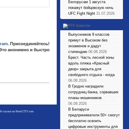
Белорусам 1 августа
покажут бойцовскую ночь
UFC Fight Night
31.07.2026
Заметки
Выпускников 9 классов
примут в Высоком без
gram
. Присоединяйтесь!
экзаменов и дадут
 Это анонимно и быстро
стипендию
06.08.2026
Брест. Часть лесной зоны
вдоль пляжа «Красный
двор» закрыта для
свободного отдыха - когда
06.08.2026
В Гродно наградили
сотрудниц банка, сорвавших
планы мошенников
06.08.2026
В Беларуси
мой ссылки на BrestCITY.com
предприниматели 50+ смогут
бесплатно освоить
цифровые инструменты для