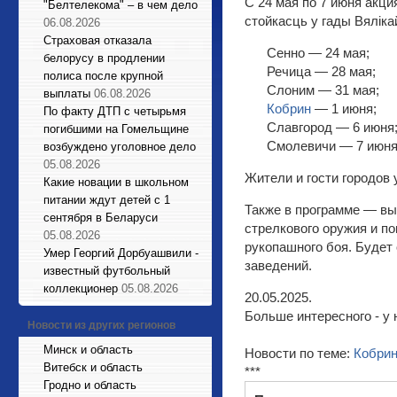
С 24 мая по 7 июня акци
"Белтелекома" – в чем дело
стойкасць у гады Вялік
06.08.2026
Страховая отказала
Сенно — 24 мая;
белорусу в продлении
Речица — 28 мая;
полиса после крупной
Слоним — 31 мая;
выплаты
06.08.2026
Кобрин
— 1 июня;
По факту ДТП с четырьмя
Славгород — 6 июня
погибшими на Гомельщине
Смолевичи — 7 июня
возбуждено уголовное дело
05.08.2026
Жители и гости городов 
Какие новации в школьном
питании ждут детей с 1
Также в программе — вы
сентября в Беларуси
стрелкового оружия и п
05.08.2026
рукопашного боя. Будет
Умер Георгий Дорбуашвили -
заведений.
известный футбольный
коллекционер
05.08.2026
20.05.2025.
Больше интересного - у 
Новости из других регионов
Минск и область
Новости по теме:
Кобри
Витебск и область
***
Гродно и область