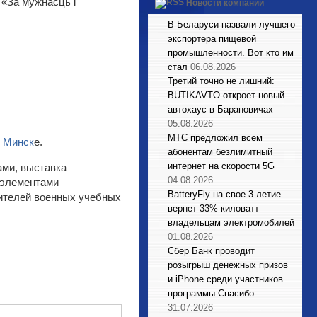
 «За мужнасць і
Новости компаний
В Беларуси назвали лучшего
экспортера пищевой
промышленности. Вот кто им
стал
06.08.2026
Третий точно не лишний:
BUTIKAVTO откроет новый
автохаус в Барановичах
05.08.2026
МТС предложил всем
в
Минск
е.
абонентам безлимитный
интернет на скорости 5G
ами, выставка
04.08.2026
 элементами
BatteryFly на свое 3-летие
вителей военных учебных
вернет 33% киловатт
владельцам электромобилей
01.08.2026
Сбер Банк проводит
розыгрыш денежных призов
и iPhone среди участников
программы Спасибо
31.07.2026