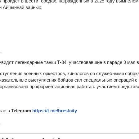
я пройдет в шести городах, награжденных в 2025 году вымпелом
ай Айчыннай вайны»:
;
.
увидят легендарные танки Т-34, участвовавшие в параде 9 мая 
ступления военных оркестров, кинологов со служебными собак
оказательные выступления бойцов сил специальных операций с
 организована профориентационная работа с участием предста
нас в
Telegram
https://t.me/brestcity
н