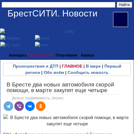
БрестСИТИ. Новости
Беларусь
Все новости
Популярное
Афиша
Происшествия и ДТП
|
ГЛАВНОЕ
|
В мире
|
Первый
регион
|
Обо всём
|
Сообщить новость
В Бресте два новых автомобиля скорой
помощи, в марте закупят еще четыре
Деньги, недвижимость, бизнес