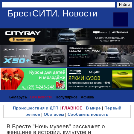
БрестСИТИ. Новости
Беларусь
Все новости
Популярное
Афиша
Происшествия и ДТП
|
ГЛАВНОЕ
|
В мире
|
Первый
регион
|
Обо всём
|
Сообщить новость
В Бресте "Ночь музеев" расскажет о
женщине в истории, культуре и