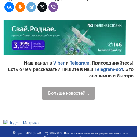
----------------------
Наш канал в
Viber
и
Telegram
. Присоединяйтесь!
Есть о чем рассказать? Пишите в наш
Telegram-бот
. Это
анонимно и быстро
Больше новостей...
©
БрестСИТИ (BrestCITY) 2006-2026. Использование материалов разрешено только при