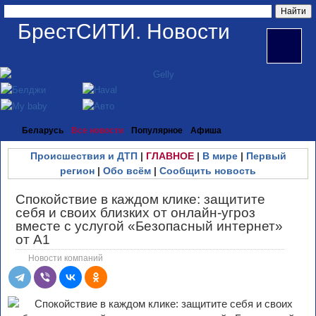
БрестСИТИ. Новости
Беларусь
Все новости
Популярное
Афиша
Происшествия и ДТП
|
ГЛАВНОЕ
|
В мире
|
Первый
регион
|
Обо всём
|
Сообщить новость
Спокойствие в каждом клике: защитите
себя и своих близких от онлайн-угроз
вместе с услугой «Безопасный интернет»
от А1
Новости компаний