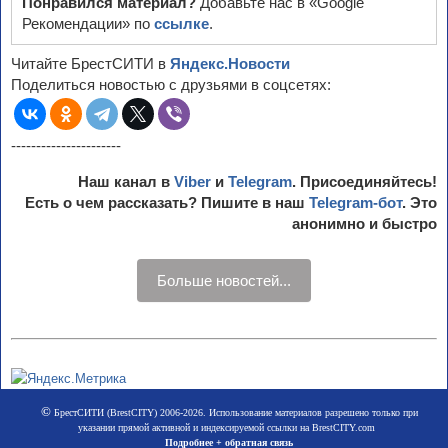
Понравился материал?
Добавьте нас в «Google
Рекомендации» по
ссылке
.
Читайте БрестСИТИ в
Яндекс.Новости
Поделиться новостью с друзьями в соцсетях:
----------------------
Наш канал в
Viber
и
Telegram
. Присоединяйтесь!
Есть о чем рассказать? Пишите в наш
Telegram-бот
. Это
анонимно и быстро
Больше новостей...
©
БрестСИТИ (BrestCITY) 2006-2026. Использование материалов разрешено только при
указании прямой активной и индексируемой ссылки на BrestCITY.com
Подробнее + обратная связь