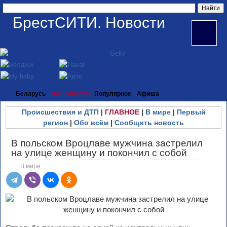
БрестСИТИ. Новости
Беларусь
Все новости
Популярное
Афиша
Происшествия и ДТП
|
ГЛАВНОЕ
|
В мире
|
Первый
регион
|
Обо всём
|
Сообщить новость
В польском Вроцлаве мужчина застрелил
на улице женщину и покончил с собой
В мире