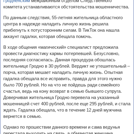
Гродненским
межрайонным отделом Следственного
комитета устанавливаются обстоятельства мошенничества.
По данным следствия, 55-летняя жительница областного
центра в надежде наладить личную жизнь решила
прибегнуть к потусторонним силам. В ТикТок она нашла
аккаунт гадалки, которая обещала помочь.
В ходе общения «магический» специалист предложила
провести диагностику кармы потерпевшей. Безусловно,
последняя согласилась. Данная процедура обошлась
жительнице Гродно в 30 рублей. Вердикт не утешительный –
порча, которая мешает наладить личную жизнь. Опытная
гадалка обещала все исправить, правда для этого нужно
было 700 рублей. Но на что не пойдешь ради семейного
счастья, ведь на кону возврат в семью бывшего супруга.
Доверчивая жительница Гродно перевела на указанный
мошенницей счет 400 рублей, после еще 295 рублей, и стала
ждать. Гадалка обещала, что в течение 12 дней мужчина
вернется в семью.
Однако по прошествии данного времени и сама ведунья
перестала выходить на связь, а обманутая женщина