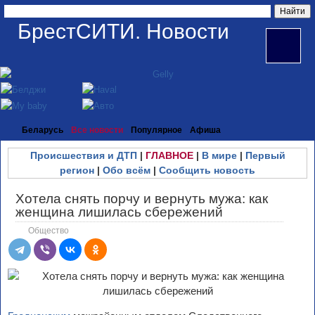
БрестСИТИ. Новости
Беларусь
Все новости
Популярное
Афиша
Происшествия и ДТП
|
ГЛАВНОЕ
|
В мире
|
Первый
регион
|
Обо всём
|
Сообщить новость
Хотела снять порчу и вернуть мужа: как
женщина лишилась сбережений
Общество