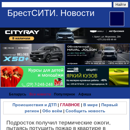
БрестСИТИ. Новости
Беларусь
Все новости
Популярное
Афиша
Происшествия и ДТП
|
ГЛАВНОЕ
|
В мире
|
Первый
регион
|
Обо всём
|
Сообщить новость
Подросток получил термические ожоги,
пытаясь потушить пожар в квартире в