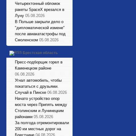
Четырехтонный обломок
ракеты SpaceX врезался в
Луну
05.08.2026
В Польше закрыли дело о
"дипломатической измене"
после авиакатастрофы под
Смоленском
05.08.2026
Брестская область
Пресс-подборщик горел в
Каменецком районе
06.08.2026
Угнал автомобиль, чтобы
покататься с друзьями.
Случай в Пинске
06.08.2026
Начато устройство опор
моста через Припять между
Столинским и Лунинецким
районами
05.08.2026
За полгода отремонтировали
200 км местных дорог на
Брестчине
04.08.2026