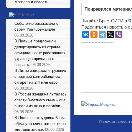
Могилев и область
Понравился материа
В мире
Читайте БрестСИТИ в
Я
Соболенко рассказала о
Поделиться новостью с 
своем YouTube-канале
06.08.2026
В Польше предложили
----------------------
депортировать из страны
официально не работающих
украинцев призывного
возраста
06.08.2026
В Литве задержали грузовик
с партией контрабандных
сигарет на 2,4 млн евро
06.08.2026
В России женщина пыталась
спасти 3-летнего сына – оба
выпали из окна и погибли
06.08.2026
В Польше сотрудница банка
©
БрестСИТИ (BrestCITY)
обманула клиентов почти на
миллион злотых
06.08.2026