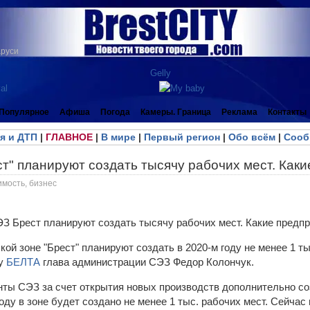
аруси
Популярное
Афиша
Погода
Камеры. Граница
Реклама
Контакты
я и ДТП
|
ГЛАВНОЕ
|
В мире
|
Первый регион
|
Обо всём
|
Сооб
т" планируют создать тысячу рабочих мест. Как
имость, бизнес
ой зоне "Брест" планируют создать в 2020-м году не менее 1 ты
ту
БЕЛТА
глава администрации СЭЗ Федор Колончук.
нты СЭЗ за счет открытия новых производств дополнительно со
м году в зоне будет создано не менее 1 тыс. рабочих мест. Сейча