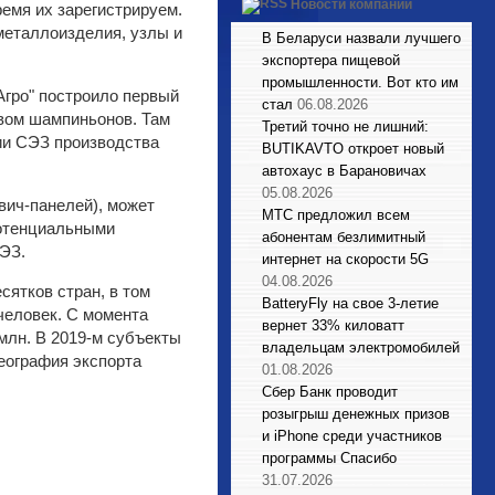
Новости компаний
ремя их зарегистрируем.
металлоизделия, узлы и
В Беларуси назвали лучшего
экспортера пищевой
промышленности. Вот кто им
Агро" построило первый
стал
06.08.2026
вом шампиньонов. Там
Третий точно не лишний:
ии СЭЗ производства
BUTIKAVTO откроет новый
автохаус в Барановичах
05.08.2026
вич-панелей), может
МТС предложил всем
потенциальными
абонентам безлимитный
СЭЗ.
интернет на скорости 5G
04.08.2026
сятков стран, в том
BatteryFly на свое 3-летие
 человек. С момента
вернет 33% киловатт
млн. В 2019-м субъекты
владельцам электромобилей
география экспорта
01.08.2026
Сбер Банк проводит
розыгрыш денежных призов
и iPhone среди участников
программы Спасибо
31.07.2026