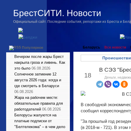
БрестСИТИ. Новости
Официальный сайт. Последние события, репортажи из Бреста и Бел
Беларусь
Все новости
Популярное
Вечером после жары Брест
Происшестви
накрыла гроза и ливень. Как
это было
06.08.2026
В СЭЗ "Брес
Фев
18
Солнечное затмение 12
Деньги, недвиж
августа 2026 года: когда и
где смотреть в Беларуси
06.08.2026
Жара на рабочем месте:
обязательные правила для
В свободной экономическ
работодателей
06.08.2026
сообщил корреспонден
Белорусы жалуются на
платные подписки от
"За прошлый год резиде
"Белтелекома" – в чем дело
(в 2018-м - 721). В это