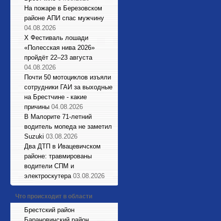
На пожаре в Березовском
районе АПИ спас мужчину
04.08.2026
X Фестиваль лошади
«Полесская нива 2026»
пройдёт 22–23 августа
04.08.2026
Почти 50 мотоциклов изъяли
сотрудники ГАИ за выходные
на Брестчине - какие
причины
04.08.2026
В Малорите 71-летний
водитель мопеда не заметил
Suzuki
03.08.2026
Два ДТП в Ивацевичском
районе: травмированы
водители СПМ и
электроскутера
03.08.2026
Что происходит в области
Брестский район
Барановичский район