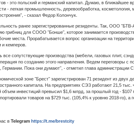
в - это польский и германский капитал. Думаю, в ближайшее в
ти - легкая промышленность, деревообработка, косметология, 
строения", - сказал Федор Колончук.
тельность ранее зарегистрированные резиденты. Так, ООО "БТВ-
ю грибниц для СООО "Бонше", которое занимается производст
бочие места. Прорабатывается вопрос организации на территор
 и кемперов.
ть все сопутствующие производства (мебели, газовых плит, сэнд
ерация по созданию этого направления. Ведем переговоры с 
 Германии. Пока они думают", - отметил глава администрации 
омической зоне "Брест" зарегистрирован 71 резидент из двух де
ностранного капитала. На предприятиях СЭЗ работают 21,5 тыс.
 объем инвестиций превысил $1,6 млрд, за прошлый год - $107 
ортировали товаров на $729 тыс. (105,4% к уровню 2018-го), а 
нас в
Telegram
https://t.me/brestcity