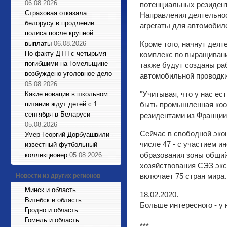
06.08.2026
потенциальных резиденто
Страховая отказала
Направления деятельнос
белорусу в продлении
агрегаты для автомобиле
полиса после крупной
выплаты
06.08.2026
Кроме того, начнут дея
По факту ДТП с четырьмя
комплекс по выращивани
погибшими на Гомельщине
также будут созданы ра
возбуждено уголовное дело
автомобильной проводки
05.08.2026
"Учитывая, что у нас ес
Какие новации в школьном
питании ждут детей с 1
быть промышленная кооп
сентября в Беларуси
резидентами из Франции,
05.08.2026
Сейчас в свободной экон
Умер Георгий Дорбуашвили -
числе 47 - с участием и
известный футбольный
образования зоны общий
коллекционер
05.08.2026
хозяйствования СЭЗ эксп
включает 75 стран мира.
Новости из других регионов
Минск и область
18.02.2020.
Витебск и область
Больше интересного - у 
Гродно и область
Гомель и область
***