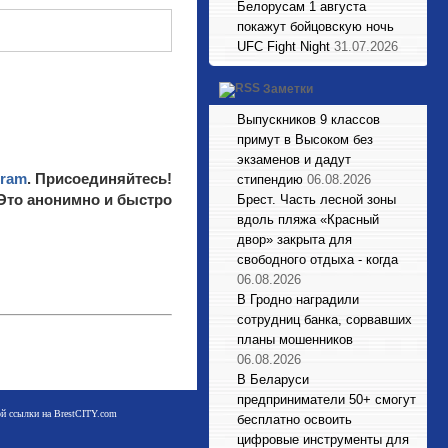
Белорусам 1 августа
покажут бойцовскую ночь
UFC Fight Night
31.07.2026
Заметки
Выпускников 9 классов
примут в Высоком без
экзаменов и дадут
gram
. Присоединяйтесь!
стипендию
06.08.2026
 Это анонимно и быстро
Брест. Часть лесной зоны
вдоль пляжа «Красный
двор» закрыта для
свободного отдыха - когда
06.08.2026
В Гродно наградили
сотрудниц банка, сорвавших
планы мошенников
06.08.2026
В Беларуси
предприниматели 50+ смогут
мой ссылки на BrestCITY.com
бесплатно освоить
цифровые инструменты для