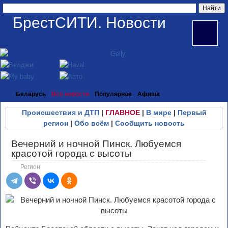
БрестСИТИ. Новости
Беларусь
Все новости
Популярное
Афиша
Происшествия и ДТП
|
ГЛАВНОЕ
|
В мире
|
Первый
регион
|
Обо всём
|
Сообщить новость
Вечерний и ночной Пинск. Любуемся
красотой города с высоты
Регион