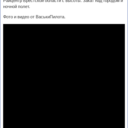
Райцентр Брестской области с высоты. Закат над городом и
ночной полет.
Фото и видео от ВаськиПилота.