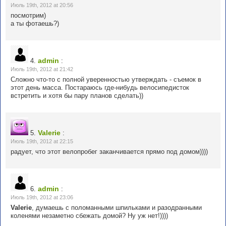
Июль 19th, 2012 at 20:56
посмотрим)
а ты фотаешь?)
admin
4.
:
Июль 19th, 2012 at 21:42
Сложно что-то с полной уверенностью утверждать - съемок в
этот день масса. Постараюсь где-нибудь велосипедисток
встретить и хотя бы пару планов сделать))
Valerie
5.
:
Июль 19th, 2012 at 22:15
радует, что этот велопробег заканчивается прямо под домом))))
admin
6.
:
Июль 19th, 2012 at 23:06
Valerie
, думаешь с поломанными шпильками и разодранными
коленями незаметно сбежать домой? Ну уж нет!))))