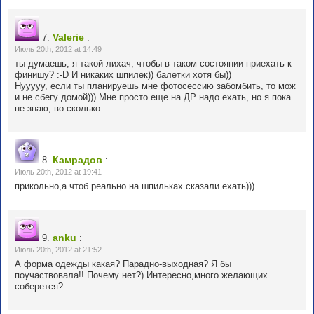
Valerie
7.
:
Июль 20th, 2012 at 14:49
ты думаешь, я такой лихач, чтобы в таком состоянии приехать к
финишу? :-D И никаких шпилек)) балетки хотя бы))
Нууууу, если ты планируешь мне фотосессию забомбить, то мож
и не сбегу домой))) Мне просто еще на ДР надо ехать, но я пока
не знаю, во сколько.
Камрадов
8.
:
Июль 20th, 2012 at 19:41
прикольно,а чтоб реально на шпильках сказали ехать)))
anku
9.
:
Июль 20th, 2012 at 21:52
А форма одежды какая? Парадно-выходная? Я бы
поучаствовала!! Почему нет?) Интересно,много желающих
соберется?