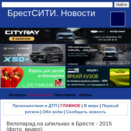
БрестСИТИ. Новости
Беларусь
Все новости
Популярное
Афиша
Происшествия и ДТП
|
ГЛАВНОЕ
|
В мире
|
Первый
регион
|
Обо всём
|
Сообщить новость
Велопарад на шпильках в Бресте - 2015
(фото, видео)