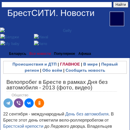
БрестСИТИ. Новости
Беларусь
Все новости
Популярное
Афиша
Происшествия и ДТП
|
ГЛАВНОЕ
|
В мире
|
Первый
регион
|
Обо всём
|
Сообщить новость
Велопробег в Бресте в рамках Дня без
автомобиля - 2013 (фото, видео)
Общество
22 сентября - международный
День без автомобиля
. В
Бресте этот день отметили вело-роллерпробегом от
Брестской крепости
до Ледового дворца. Владельцев