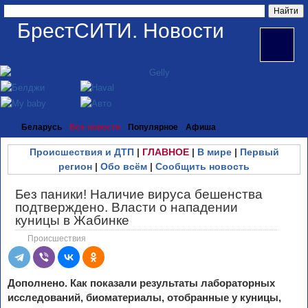
БрестСИТИ. Новости
Беларусь
Все новости
Популярное
Афиша
Происшествия и ДТП
|
ГЛАВНОЕ
|
В мире
|
Первый
регион
|
Обо всём
|
Сообщить новость
Без паники! Наличие вируса бешенства
подтверждено. Власти о нападении
куницы в Жабинке
Происшествия
Дополнено. Как показали результаты лабораторных
исследований, биоматериалы, отобранные у куницы,