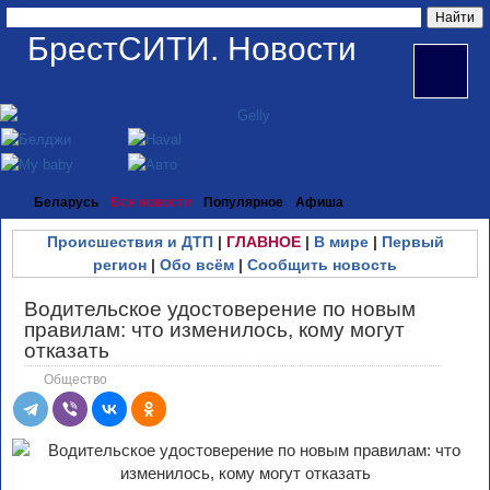
БрестСИТИ. Новости
Беларусь
Все новости
Популярное
Афиша
Происшествия и ДТП
|
ГЛАВНОЕ
|
В мире
|
Первый
регион
|
Обо всём
|
Сообщить новость
Водительское удостоверение по новым
правилам: что изменилось, кому могут
отказать
Общество