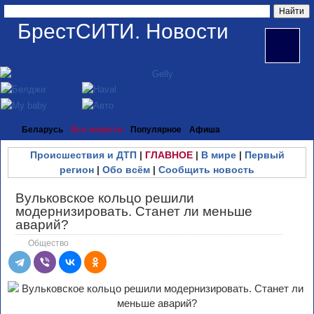
БрестСИТИ. Новости
Беларусь
Все новости
Популярное
Афиша
Происшествия и ДТП
|
ГЛАВНОЕ
|
В мире
|
Первый
регион
|
Обо всём
|
Сообщить новость
Вульковское кольцо решили
модернизировать. Станет ли меньше
аварий?
Общество