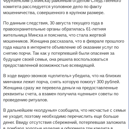
Фрунзенским (г.Минска) районным отделом Следственного
комитета расследуется уголовное дело по факту
мошенничества, совершенного в крупном размере.
По данным следствия, 30 августа текущего года в
правоохранительные органы обратилась 61-летняя
жительница Минска и пояснила, что стала жертвой
мошенников. Женщина рассказала, что в феврале прошлого
года нашла в интернете объявление об оказании услуг по
снятию порчи. Так как у потерпевшей были опасения за
будущее своей семьи, она решила воспользоваться
предоставленной возможностью всевидящей.
В ходе видео-звонков «целитель» убедила, что на близких
минчанки лежит порча, снять которую помогут 300 рублей.
Женщина сразу же перевела деньги на предоставленные
реквизиты счета, а взамен получила «ценные» советы по
проведению ритуалов.
В дальнейшем «колдунья» сообщила, что несчастье с семьи
не уходит, поэтому необходимо перечислить еще больше
денег. Ввиду отсутствия сбережений, потерпевшая заложила
в ломбард золотые изделия и оформила три кредита в