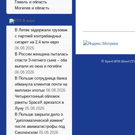
Гомель и область
Могилев и область
В мире
В Литве задержали грузовик
с партией контрабандных
сигарет на 2,4 млн евро
06.08.2026
В России женщина пыталась
спасти 3-летнего сына – оба
©
БрестСИТИ (BrestCITY)
выпали из окна и погибли
06.08.2026
В Польше сотрудница банка
обманула клиентов почти на
миллион злотых
06.08.2026
Четырехтонный обломок
ракеты SpaceX врезался в
Луну
05.08.2026
В Польше закрыли дело о
"дипломатической измене"
после авиакатастрофы под
Смоленском
05.08.2026