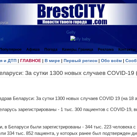
аруси
Популярное
Афиша
Погода
Камеры. Граница
Реклама
Контакты
я и ДТП
|
ГЛАВНОЕ
|
В мире
|
Первый регион
|
Обо всём
|
Сооб
ларуси: За сутки 1300 новых случаев COVID-19 (
еларусь зарегистрированы - 1 тыс. 300 пациентов с COVID-19, в
и, в Беларуси были зарегистрированы - 344 тыс. 223 человека 
ли 334 тыс. 852 пациента, у которых ранее был подтвержден ди