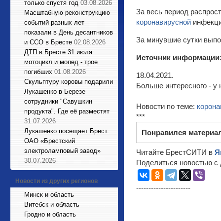
только спустя год
03.08.2026
За весь период распрос
Масштабную реконструкцию
коронавирусной
инфекци
событий разных лет
показали в День десантников
За минувшие сутки выпол
и ССО в Бресте
02.08.2026
ДТП в Бресте 31 июля:
Источник информации
мотоцикл и мопед - трое
погибших
01.08.2026
18.04.2021.
Cкульптуру коровы подарили
Больше интересного - у 
Лукашенко в Березе
сотрудники "Савушкин
Новости по теме:
корона
продукта". Где её разместят
***
31.07.2026
Лукашенко посещает Брест.
Понравился материа
ОАО «Брестский
электроламповый завод»
Читайте БрестСИТИ в
Я
30.07.2026
Поделиться новостью с 
Новости из других регионов
----------------------
Минск и область
Витебск и область
Гродно и область