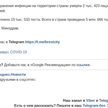
транения инфекции на территории страны умерли 2 тыс. 423 пац
ей.
нено 19 тыс. 533 теста. Всего в стране проведено 5 млн. 666 ты
:
Минздрав.
нас в
Telegram
https://t.me/brestcity
вирус COVID-19
л?
Добавьте нас в «Google Рекомендации» по
ссылке
.
ндекс.Новости
друзьями в соцсетях:
Наш канал в
Viber
и
Tele
Есть о чем рассказать? Пишите в наш
Telegram-бот
.