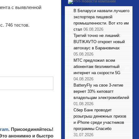
Новости компаний
иента с выявленной
В Беларуси назвали лучшего
экспортера пищевой
промышленности. Вот кто им
с. 746 тестов.
стал
06.08.2026
Третий точно не лишний:
BUTIKAVTO откроет новый
автохаус в Барановичах
05.08.2026
МТС предложил всем
абонентам безлимитный
интернет на скорости 5G
04.08.2026
BatteryFly на свое 3-летие
вернет 33% киловатт
владельцам электромобилей
01.08.2026
Сбер Банк проводит
розыгрыш денежных призов
и iPhone среди участников
программы Спасибо
gram
. Присоединяйтесь!
31.07.2026
 Это анонимно и быстро