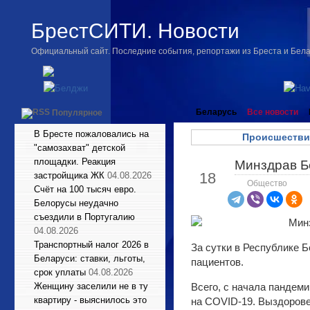
БрестСИТИ. Новости
Официальный сайт. Последние события, репортажи из Бреста и Бел
Беларусь
Все новости
Популярное
В Бресте пожаловались на
Происшестви
"самозахват" детской
площадки. Реакция
Минздрав Бе
Апр
18
застройщика ЖК
04.08.2026
Общество
Счёт на 100 тысяч евро.
Белорусы неудачно
съездили в Португалию
04.08.2026
Транспортный налог 2026 в
За сутки в Республике Б
Беларуси: ставки, льготы,
пациентов.
срок уплаты
04.08.2026
Женщину заселили не в ту
Всего, с начала пандеми
квартиру - выяснилось это
на COVID-19. Выздорове