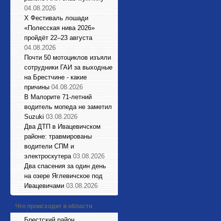
04.08.2026
X Фестиваль лошади
«Полесская нива 2026»
пройдёт 22–23 августа
04.08.2026
Почти 50 мотоциклов изъяли
сотрудники ГАИ за выходные
на Брестчине - какие
причины
04.08.2026
В Малорите 71-летний
водитель мопеда не заметил
Suzuki
03.08.2026
Два ДТП в Ивацевичском
районе: травмированы
водители СПМ и
электроскутера
03.08.2026
Два спасения за один день
на озере Яглевичское под
Ивацевичами
03.08.2026
Что происходит в области
Брестский район