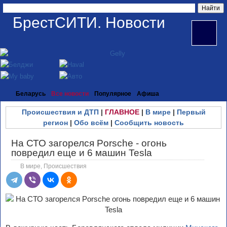
БрестСИТИ. Новости
Беларусь
Все новости
Популярное
Афиша
Происшествия и ДТП
|
ГЛАВНОЕ
|
В мире
|
Первый
регион
|
Обо всём
|
Сообщить новость
На СТО загорелся Porsche - огонь
повредил еще и 6 машин Tesla
В мире
,
Происшествия