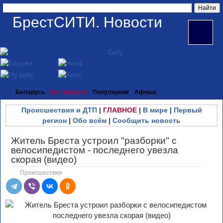
БрестСИТИ. Новости
Беларусь
Все новости
Популярное
Афиша
Происшествия и ДТП
|
ГЛАВНОЕ
|
В мире
|
Первый
регион
|
Обо всём
|
Сообщить новость
Житель Бреста устроил "разборки" с
велосипедистом - последнего увезла
скорая (видео)
Происшествия