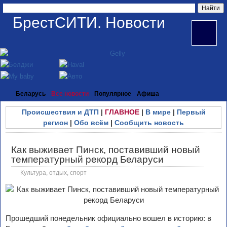
БрестСИТИ. Новости
Беларусь
Все новости
Популярное
Афиша
Происшествия и ДТП
|
ГЛАВНОЕ
|
В мире
|
Первый
регион
|
Обо всём
|
Сообщить новость
Как выживает Пинск, поставивший новый
температурный рекорд Беларуси
Культура, отдых, спорт
Прошедший понедельник официально вошел в историю: в