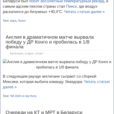
Беларуси был
побит абсолютный температурный рекорд
, а
самым адским пеклом страны стал
Пинск,
где воздух
раскалился до безумных +40,4°C.
Читать статью далее »
Теги:
жара
,
Пинск
Англия в драматичном матче вырвала
победу у ДР Конго и пробилась в 1/8
финала
Культура, отдых, спорт
В следующем раунде англичане сыграют со сборной
Мексики, которая выбила команду Эквадора.
Читать статью
далее »
Теги:
ЧМ 2026 по футболу
Очереди на КТ и МРТ в Беларуси