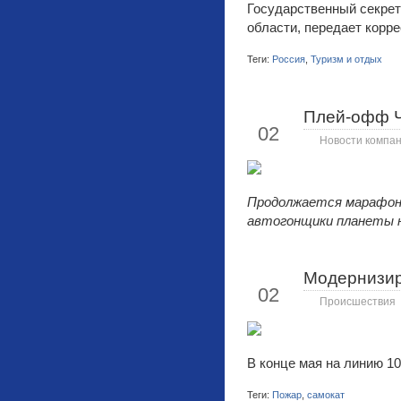
Государственный секрет
области, передает корр
Теги:
Россия
,
Туризм и отдых
Плей-офф Ч
Июл
02
Новости компа
Продолжается марафон 
автогонщики планеты н
Модернизир
Июл
02
Происшествия
В конце мая на линию 10
Теги:
Пожар
,
самокат