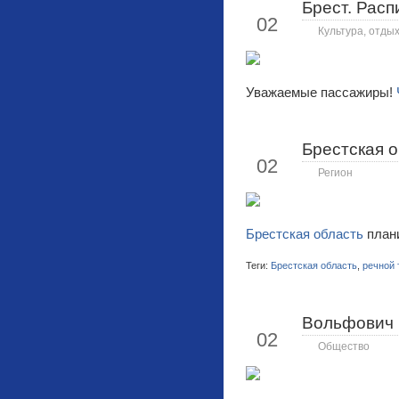
Брест. Расп
Июл
02
Культура, отдых
Уважаемые пассажиры!
Брестская о
Июл
02
Регион
Брестская область
плани
Теги:
Брестская область
,
речной 
Вольфович 
Июл
02
Общество