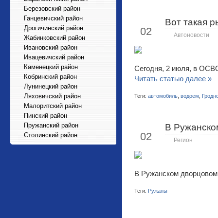
Березовский район
Ганцевичский район
Вот такая р
Июл
Дрогичинский район
02
Автоновости
Жабинковский район
Ивановский район
Ивацевичский район
Каменецкий район
Сегодня, 2 июля, в ОСВ
Кобринский район
Читать статью далее »
Лунинецкий район
Ляховичский район
Теги:
автомобиль
,
водоем
,
Гродн
Малоритский район
Пинский район
Пружанский район
В Ружанско
Июл
02
Столинский район
Регион
В Ружанском дворцовом 
Теги:
Ружаны