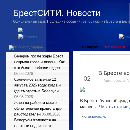
БрестСИТИ. Новости
Официальный сайт. Последние события, репортажи из Бреста и Бел
Беларусь
Все новости
Популярное
Вечером после жары Брест
накрыла гроза и ливень. Как
это было - собрали видео
В Бресте во
Июл
06.08.2026
02
Солнечное затмение 12
Автоновости
,
Г
августа 2026 года: когда и
где смотреть в Беларуси
06.08.2026
В Бресте бурно обсужда
Жара на рабочем месте:
машины.
Читать статью 
обязательные правила для
работодателей
06.08.2026
Теги:
автомобиль
Белорусы жалуются на
платные подписки от