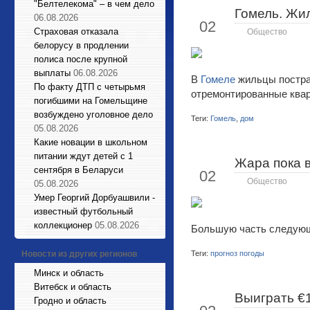
"Белтелекома" – в чем дело
Гомель. Жи
Июл
06.08.2026
02
Страховая отказала
Общество
белорусу в продлении
полиса после крупной
выплаты
06.08.2026
В
Гомеле
жильцы постра
По факту ДТП с четырьмя
отремонтированные квар
погибшими на Гомельщине
возбуждено уголовное дело
Теги:
Гомель
,
дом
05.08.2026
Какие новации в школьном
питании ждут детей с 1
Жара пока 
Июл
сентября в Беларуси
02
Общество
05.08.2026
Умер Георгий Дорбуашвили -
известный футбольный
коллекционер
05.08.2026
Большую часть следующ
Новости из других регионов
Теги:
прогноз погоды
Минск и область
Витебск и область
Выиграть €1
Июл
Гродно и область