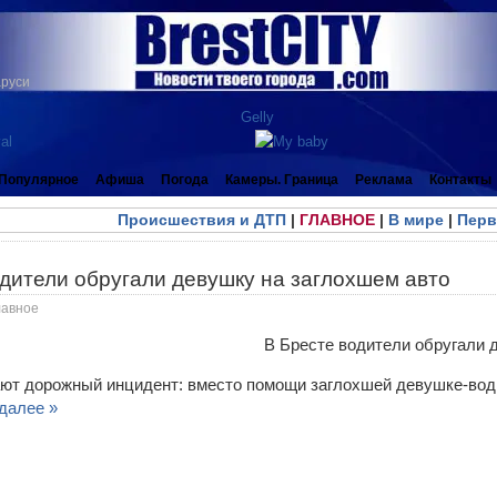
аруси
Популярное
Афиша
Погода
Камеры. Граница
Реклама
Контакты
Происшествия и ДТП
|
ГЛАВНОЕ
|
В мире
|
Перв
дители обругали девушку на заглохшем авто
лавное
ют дорожный инцидент: вместо помощи заглохшей девушке-води
далее »