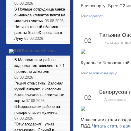
06.08.2026
В аэропорту "Брест" 2 
В Польше сотрудница банка
обманула клиентов почти на
Теги:
аэропорт
миллион злотых
06.08.2026
Четырехтонный обломок
ракеты SpaceX врезался в
Татьяна Овс
Июл
Луну
05.08.2026
02
Культура, отдых
Брестская область
В Малоритском районе
Купалье в Беловежской 
задержан мотоциклист с 2,1
промилле алкоголя
Теги:
Беловежская пуща
08.08.2026
Решил отомстить. Взломал
чужой аккаунт, к которому
Белорусов л
Июл
были привязаны платежные
02
Автоновости
карты
07.08.2026
В Березовском районе на
пожаре спасен мужчина
07.08.2026
Мошенники стали созда
"Отблагодарил", угнав
ПДД.
Читать статью дал
автомобиль. Случай в