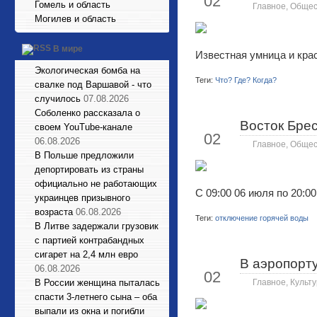
02
Гомель и область
Главное
,
Общес
Могилев и область
В мире
Известная умница и кра
Экологическая бомба на
Теги:
Что? Где? Когда?
свалке под Варшавой - что
случилось
07.08.2026
Соболенко рассказала о
Восток Брес
Июл
своем YouTube-канале
02
06.08.2026
Главное
,
Общес
В Польше предложили
депортировать из страны
официально не работающих
С 09:00 06 июля по 20:
украинцев призывного
возраста
06.08.2026
Теги:
отключение горячей воды
В Литве задержали грузовик
с партией контрабандных
сигарет на 2,4 млн евро
В аэропорту
Июл
06.08.2026
02
В России женщина пыталась
Главное
,
Культу
спасти 3-летнего сына – оба
выпали из окна и погибли