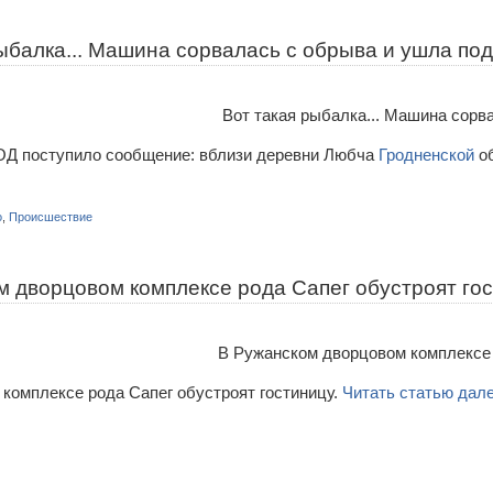
ыбалка... Машина сорвалась с обрыва и ушла под
ОД поступило сообщение: вблизи деревни Любча
Гродненской
о
о
,
Происшествие
м дворцовом комплексе рода Сапег обустроят го
комплексе рода Сапег обустроят гостиницу.
Читать статью дале