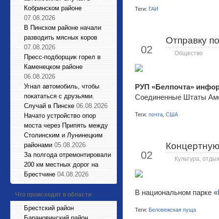
Кобринском районе
Теги:
ГАИ
07.08.2026
В Пинском районе начали
разводить мясных коров
Отправку п
Июл
07.08.2026
02
Общество
Пресс-подборщик горел в
Каменецком районе
06.08.2026
Угнал автомобиль, чтобы
РУП «Белпочта» инфо
покататься с друзьями.
Соединенные Штаты Ам
Случай в Пинске
06.08.2026
Теги:
почта
,
США
Начато устройство опор
моста через Припять между
Столинским и Лунинецким
Концертную 
районами
05.08.2026
Июл
02
За полгода отремонтировали
Культура, отдых
200 км местных дорог на
Брестчине
04.08.2026
В национальном парке «
Что происходит в области
Брестский район
Теги:
Беловежская пуща
Барановичский район