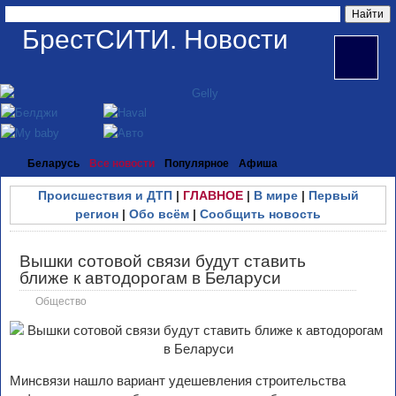
БрестСИТИ. Новости
Беларусь
Все новости
Популярное
Афиша
Происшествия и ДТП
|
ГЛАВНОЕ
|
В мире
|
Первый
регион
|
Обо всём
|
Сообщить новость
Вышки сотовой связи будут ставить
ближе к автодорогам в Беларуси
Общество
Минсвязи нашло вариант удешевления строительства