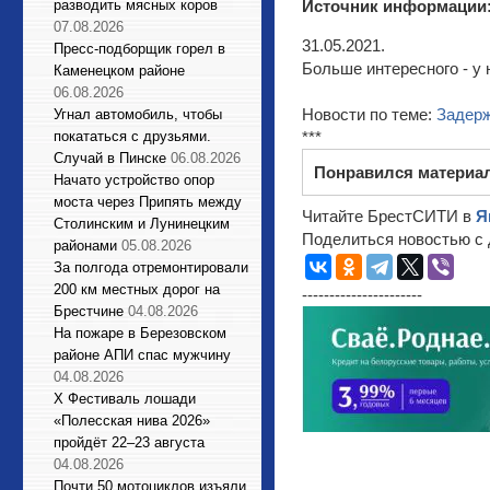
Источник информации
разводить мясных коров
07.08.2026
31.05.2021.
Пресс-подборщик горел в
Больше интересного - у 
Каменецком районе
06.08.2026
Новости по теме:
Задерж
Угнал автомобиль, чтобы
***
покататься с друзьями.
Случай в Пинске
06.08.2026
Понравился материа
Начато устройство опор
моста через Припять между
Читайте БрестСИТИ в
Я
Столинским и Лунинецким
Поделиться новостью с 
районами
05.08.2026
За полгода отремонтировали
200 км местных дорог на
----------------------
Брестчине
04.08.2026
На пожаре в Березовском
районе АПИ спас мужчину
04.08.2026
X Фестиваль лошади
«Полесская нива 2026»
пройдёт 22–23 августа
04.08.2026
Почти 50 мотоциклов изъяли