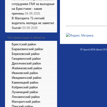
сотрудники ГАИ за выходные
на Брестчине - какие
причины
04.08.2026
В Малорите 71-летний
водитель мопеда не заметил
Suzuki
03.08.2026
Что происходит в области
Брестский район
Барановичский район
©
БрестСИТИ (BrestCITY)
Березовский район
Ганцевичский район
Дрогичинский район
Жабинковский район
Ивановский район
Ивацевичский район
Каменецкий район
Кобринский район
Лунинецкий район
Ляховичский район
Малоритский район
Пинский район