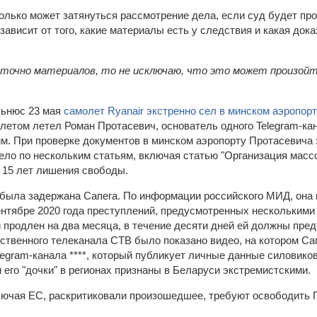
олько может затянуться рассмотрение дела, если суд будет пр
"зависит от того, какие материалы есть у следствия и какая док
точно материалов, то не исключаю, что это может произой
льнюс 23 мая
самолет Ryanair экстренно сел в минском аэропор
летом летел Роман Протасевич, основатель одного Telegram-кан
м. При проверке документов в минском аэропорту Протасевича 
ело по нескольким статьям, включая статью "Организация масс
о 15 лет лишения свободы.
была задержана Сапега. По информации российского МИД, она 
ентябре 2020 года преступлений, предусмотренных несколькими
 продлен на два месяца, в течение десяти дней ей должны пред
ственного телеканала СТВ было показано видео, на котором Сап
legram-канала ****, который публикует личные данные силовик
и его "дочки" в регионах признаны в Беларуси экстремистскими.
лючая ЕС, раскритиковали произошедшее, требуют освободить П