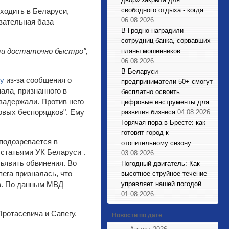
свободного отдыха - когда
оходить в Беларуси,
06.08.2026
азательная база
В Гродно наградили
сотрудниц банка, сорвавших
ти достаточно быстро",
планы мошенников
06.08.2026
В Беларуси
ту
из-за сообщения о
предприниматели 50+ смогут
ала, признанного в
бесплатно освоить
задержали. Против него
цифровые инструменты для
овых беспорядков". Ему
развития бизнеса
04.08.2026
Горячая пора в Бресте: как
готовят город к
подозревается в
отопительному сезону
 статьями УК Беларуси .
03.08.2026
ъявить обвинения. Во
Погодный двигатель: Как
ега призналась, что
высотное струйное течение
ов. По данным МВД
управляет нашей погодой
01.08.2026
ротасевича и Сапегу.
Новости по дате