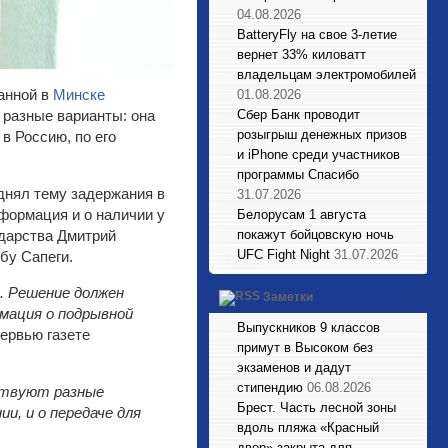
04.08.2026
BatteryFly на свое 3-летие
вернет 33% киловатт
владельцам электромобилей
анной в
Минске
01.08.2026
 разные варианты: она
Сбер Банк проводит
розыгрыш денежных призов
в Россию, по его
и iPhone среди участников
программы Спасибо
днял тему задержания в
31.07.2026
формация и о наличии у
Белорусам 1 августа
ударства Дмитрий
покажут бойцовскую ночь
UFC Fight Night
31.07.2026
бу Сапеги.
 Решение должен
Заметки
рмация о подрывной
Выпускников 9 классов
ервью газете
примут в Высоком без
экзаменов и дадут
стипендию
06.08.2026
ествуют разные
Брест. Часть лесной зоны
, и о передаче для
вдоль пляжа «Красный
двор» закрыта для