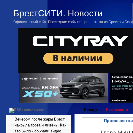
БрестСИТИ. Новости
Официальный сайт. Последние события, репортажи из Бреста и Бел
Беларусь
Все новости
Популярное
Вечером после жары Брест
Происшестви
накрыла гроза и ливень. Как
это было - собрали видео
Глава МИД 
Май