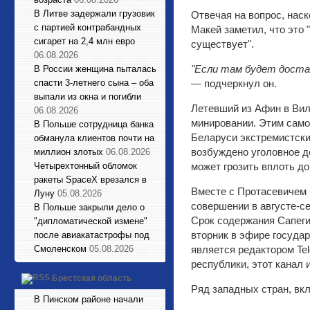
В Литве задержали грузовик
Отвечая на вопрос, наск
с партией контрабандных
Макей заметил, что это 
сигарет на 2,4 млн евро
существует".
06.08.2026
"Если там будет доста
В России женщина пыталась
—
подчеркнул он.
спасти 3-летнего сына – оба
выпали из окна и погибли
Летевший из Афин в Ви
06.08.2026
минировании. Этим само
В Польше сотрудница банка
Беларуси экстремистски
обманула клиентов почти на
возбуждено уголовное д
миллион злотых
06.08.2026
может грозить вплоть д
Четырехтонный обломок
ракеты SpaceX врезался в
Вместе с Протасевичем 
Луну
05.08.2026
совершении в августе-с
В Польше закрыли дело о
Срок содержания Сапеги
"дипломатической измене"
вторник в эфире государ
после авиакатастрофы под
является редактором Te
Смоленском
05.08.2026
республики, этот канал 
Брестская область
Ряд западных стран, вк
В Пинском районе начали