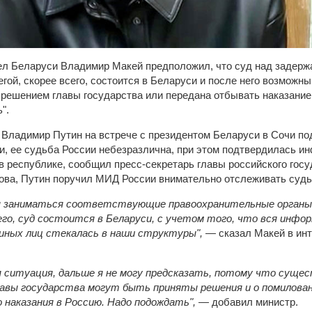
ел Беларуси Владимир Макей предположил, что суд над задерж
ой, скорее всего, состоится в Беларуси и после него возможны
решением главы государства или передана отбывать наказание 
".
 Владимир Путин на встрече с президентом Беларуси в Сочи по
и, ее судьба России небезразлична, при этом подтвердилась ин
 в республике, сообщил пресс-секретарь главы российского гос
ова, Путин поручил МИД России внимательно отслеживать судь
ы заниматься соответствующие правоохранительные органы.
его, суд состоится в Беларуси, с учетом того, что вся инфо
иных лиц стекалась в наши структуры", —
сказал Макей в инт
я ситуация, дальше я не могу предсказать, потому что сущ
авы государства могут быть приняты решения и о помиловании
 наказания в Россию. Надо подождать", —
добавил министр.