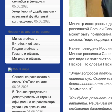
сентября в Беларуси
05.08.2026
Умер Георгий Дорбуашвили -
известный футбольный
коллекционер
05.08.2026
Министр иностранных д
россиянкой Софьей Сапег
Новости из других регионов
может быть помилована 
Минск и область
словам, "надо подождать
Витебск и область
Ранее президент России
Гродно и область
Минске россиянки Сапег
Гомель и область
нее вида на жительство
Могилев и область
Песков. По словам Песк
В мире
"Этим вопросом должн
Соболенко рассказала о
принять суд. Скорее вс
своем YouTube-канале
деятельности тех или 
06.08.2026
"Коммерсант".
В Польше предложили
депортировать из страны
"Как будет развиватьс
официально не работающих
варианты. Решением гл
украинцев призывного
отбывания дальнейшего
возраста
06.08.2026