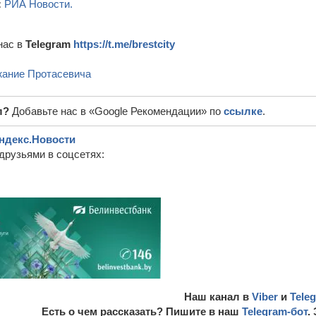
:
РИА Новости.
нас в
Telegram
https://t.me/brestcity
ание Протасевича
л?
Добавьте нас в «Google Рекомендации» по
ссылке
.
ндекс.Новости
друзьями в соцсетях:
Наш канал в
Viber
и
Tele
Есть о чем рассказать? Пишите в наш
Telegram-бот
.