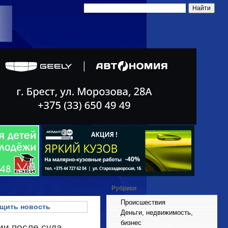
Рубрики
Происшествия
щить новость
Деньги, недвижимость,
бизнес
ии после суда