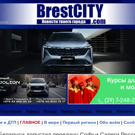
аруси
Популярное
Афиша
Погода
Камеры. Граница
Реклама
Контакты
я и ДТП
|
ГЛАВНОЕ
|
В мире
|
Первый регион
|
Обо всём
|
Сооб
Беларуси допустил передачу Софьи Сапеги Росс