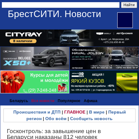
БрестСИТИ. Новости
Беларусь
Все новости
Популярное
Афиша
Происшествия и ДТП
|
ГЛАВНОЕ
|
В мире
|
Первый
регион
|
Обо всём
|
Сообщить новость
Госконтроль: за завышение цен в
Беларуси наказаны 812 человек