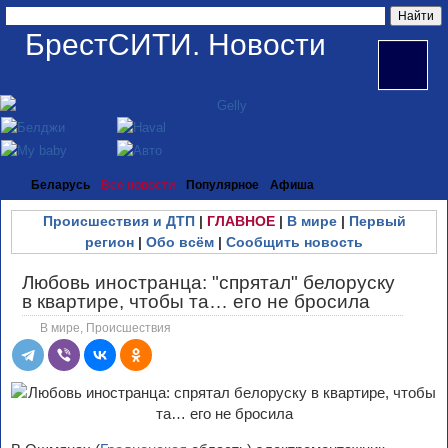
БрестСИТИ. Новости
Беларусь
Все новости
Популярное
Афиша
Происшествия и ДТП
|
ГЛАВНОЕ
|
В мире
|
Первый
регион
|
Обо всём
|
Сообщить новость
Любовь иностранца: "спрятал" белоруску
в квартире, чтобы та… его не бросила
В мире
,
Происшествия