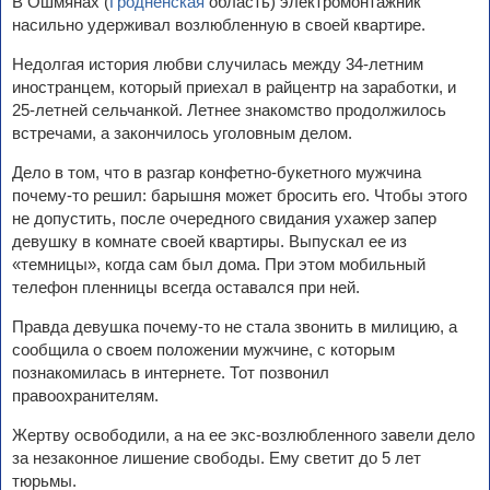
В Ошмянах (
Гродненская
область) электромонтажник
насильно удерживал возлюбленную в своей квартире.
Недолгая история любви случилась между 34-летним
иностранцем, который приехал в райцентр на заработки, и
25-летней сельчанкой. Летнее знакомство продолжилось
встречами, а закончилось уголовным делом.
Дело в том, что в разгар конфетно-букетного мужчина
почему-то решил: барышня может бросить его. Чтобы этого
не допустить, после очередного свидания ухажер запер
девушку в комнате своей квартиры. Выпускал ее из
«темницы», когда сам был дома. При этом мобильный
телефон пленницы всегда оставался при ней.
Правда девушка почему-то не стала звонить в милицию, а
сообщила о своем положении мужчине, с которым
познакомилась в интернете. Тот позвонил
правоохранителям.
Жертву освободили, а на ее экс-возлюбленного завели дело
за незаконное лишение свободы. Ему светит до 5 лет
тюрьмы.