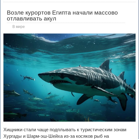
Возле курортов Египта начали массово
отлавливать акул
В мире
Хищники стали чаще подплывать к туристическим зонам
Хургады и Шарм-эш-Шейха из-за косяков рыб на