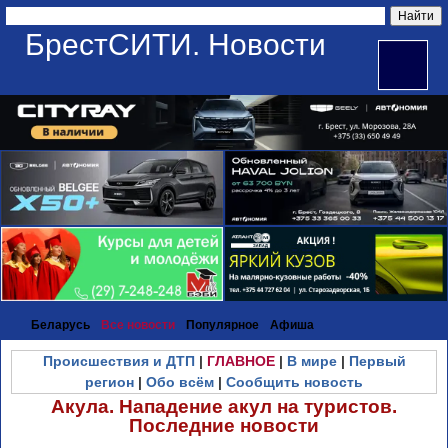
БрестСИТИ. Новости
Беларусь
Все новости
Популярное
Афиша
Происшествия и ДТП
|
ГЛАВНОЕ
|
В мире
|
Первый
регион
|
Обо всём
|
Сообщить новость
Акула. Нападение акул на туристов.
Последние новости