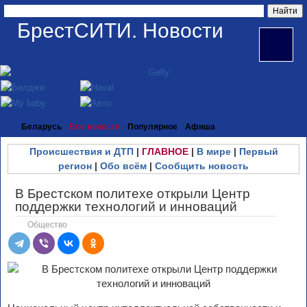
БрестСИТИ. Новости
Беларусь
Все новости
Популярное
Афиша
Происшествия и ДТП
|
ГЛАВНОЕ
|
В мире
|
Первый
регион
|
Обо всём
|
Сообщить новость
В Брестском политехе открыли Центр
поддержки технологий и инноваций
Общество