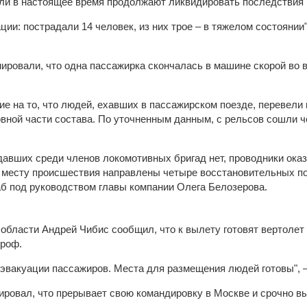
ели в настоящее время продолжают ликвидировать последствия
ии: пострадали 14 человек, из них трое – в тяжелом состоянии",
ровали, что одна пассажирка скончалась в машине скорой во 
е на то, что людей, ехавших в пассажирском поезде, перевели
овной части состава. По уточненным данным, с рельсов сошли ч
давших среди членов локомотивных бригад нет, проводники ок
 месту происшествия направлены четыре восстановительных по
б под руководством главы компании Олега Белозерова.
области Андрей Чибис сообщил, что к вылету готовят вертолет
троф.
эвакуации пассажиров. Места для размещения людей готовы", –
ровал, что прерывает свою командировку в Москве и срочно в