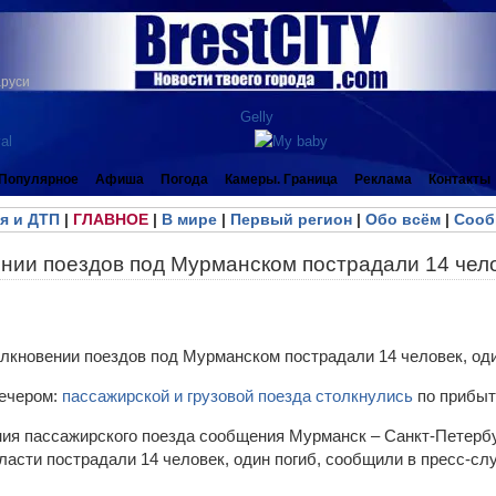
аруси
Популярное
Афиша
Погода
Камеры. Граница
Реклама
Контакты
я и ДТП
|
ГЛАВНОЕ
|
В мире
|
Первый регион
|
Обо всём
|
Сооб
нии поездов под Мурманском пострадали 14 чело
вечером:
пассажирской и грузовой поезда столкнулись
по прибыт
ния пассажирского поезда сообщения Мурманск – Санкт-Петербур
ласти пострадали 14 человек, один погиб, сообщили в пресс-с