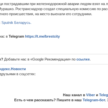
и пострадавшим при железнодорожной аварии людям взял на л
урашко. Ространснадзор создал специальную комиссию по рас
тного происшествия, на место выехали его сотрудники.
:
Sputnik Беларусь.
нас в
Telegram
https://t.me/brestcity
л?
Добавьте нас в «Google Рекомендации» по
ссылке
.
ндекс.Новости
друзьями в соцсетях:
Наш канал в
Viber
и
Tele
Есть о чем рассказать? Пишите в наш
Telegram-бот
.