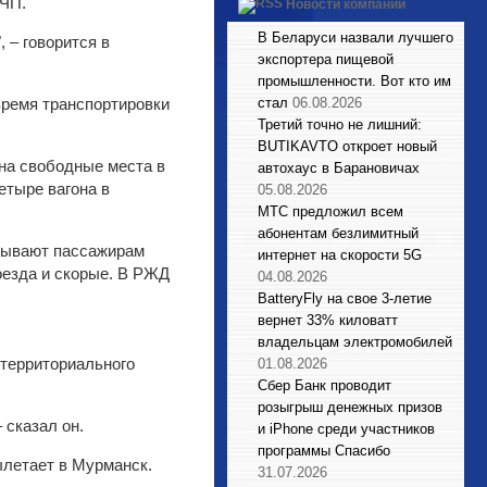
 ЧП.
Новости компаний
В Беларуси назвали лучшего
 – говорится в
экспортера пищевой
промышленности. Вот кто им
время транспортировки
стал
06.08.2026
Третий точно не лишний:
BUTIKAVTO откроет новый
 на свободные места в
автохаус в Барановичах
етыре вагона в
05.08.2026
МТС предложил всем
абонентам безлимитный
азывают пассажирам
интернет на скорости 5G
езда и скорые. В РЖД
04.08.2026
BatteryFly на свое 3-летие
вернет 33% киловатт
владельцам электромобилей
 территориального
01.08.2026
Сбер Банк проводит
розыгрыш денежных призов
 сказал он.
и iPhone среди участников
программы Спасибо
ылетает в Мурманск.
31.07.2026