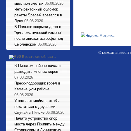
миллион злотых
06.08.2026
Четырехтонный обломок
ракеты SpaceX врезался в
Луну
05.08.2026
В Польше закрыли дело о
"дипломатической измене"
после авиакатастрофы под
Смоленском
05.08.2026
©
БрестСИТИ (BrestCITY)
Брестская область
В Пинском районе начали
разводить мясных коров
07.08.2026
Пресс-подборщик горел в
Каменецком районе
06.08.2026
Угнал автомобиль, чтобы
покататься с друзьями.
Случай в Пинске
06.08.2026
Начато устройство опор
моста через Припять между
Столинским и Лунинецким