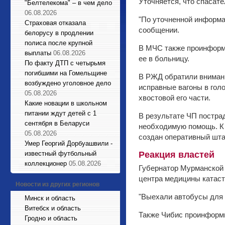
Уточняется, что спасат
"Белтелекома" – в чем дело
06.08.2026
"По уточненной информац
Страховая отказала
сообщении.
белорусу в продлении
полиса после крупной
В МЧС также проинформи
выплаты
06.08.2026
ее в больницу.
По факту ДТП с четырьмя
погибшими на Гомельщине
В РЖД обратили внимани
возбуждено уголовное дело
исправные вагоны в гол
05.08.2026
хвостовой его части.
Какие новации в школьном
питании ждут детей с 1
В результате ЧП постра
сентября в Беларуси
необходимую помощь. К
05.08.2026
создан оперативный шта
Умер Георгий Дорбуашвили -
известный футбольный
Реакция властей
коллекционер
05.08.2026
Губернатор Мурманской 
центра медицины катас
Новости из других регионов
"Выехали автобусы для 
Минск и область
Витебск и область
Также Чибис проинформи
Гродно и область