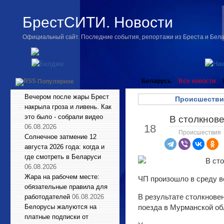
БрестСИТИ. Новости
Официальный сайт. Последние события, репортажи из Бреста и Бел
Беларусь
Все новости
Популярное
Вечером после жары Брест
Происшестви
накрыла гроза и ливень. Как
это было - собрали видео
В столкнове
Дек
18
06.08.2026
Происшествия
Солнечное затмение 12
августа 2026 года: когда и
где смотреть в Беларуси
06.08.2026
Жара на рабочем месте:
ЧП произошло в среду 
обязательные правила для
В результате столкнове
работодателей
06.08.2026
Белорусы жалуются на
поезда в Мурманской об
платные подписки от