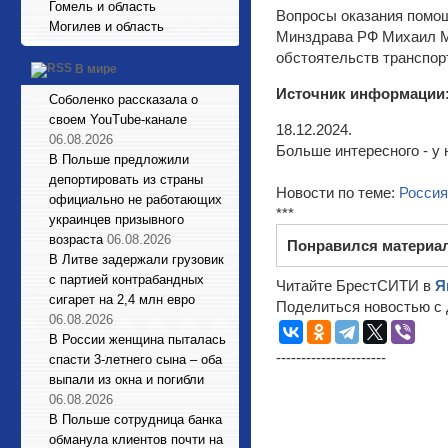
Гомель и область
Вопросы оказания помощ
Могилев и область
Минздрава РФ Михаил М
обстоятельств транспор
В мире
Источник информации
Соболенко рассказала о
своем YouTube-канале
18.12.2024.
06.08.2026
Больше интересного - у 
В Польше предложили
депортировать из страны
Новости по теме:
Россия
официально не работающих
***
украинцев призывного
возраста
06.08.2026
Понравился материа
В Литве задержали грузовик
с партией контрабандных
Читайте БрестСИТИ в
Я
сигарет на 2,4 млн евро
Поделиться новостью с 
06.08.2026
В России женщина пыталась
----------------------
спасти 3-летнего сына – оба
выпали из окна и погибли
06.08.2026
В Польше сотрудница банка
обманула клиентов почти на