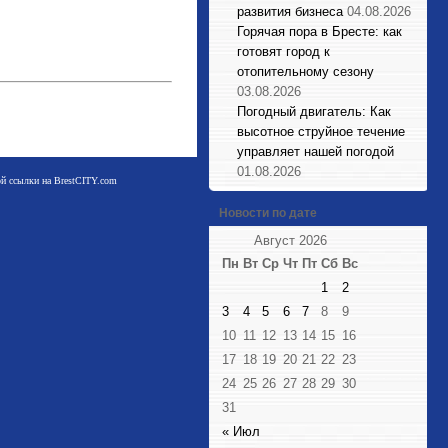
развития бизнеса
04.08.2026
Горячая пора в Бресте: как
готовят город к
отопительному сезону
03.08.2026
Погодный двигатель: Как
высотное струйное течение
управляет нашей погодой
01.08.2026
мой ссылки на BrestCITY.com
Новости по дате
Август 2026
Пн
Вт
Ср
Чт
Пт
Сб
Вс
1
2
3
4
5
6
7
8
9
10
11
12
13
14
15
16
17
18
19
20
21
22
23
24
25
26
27
28
29
30
31
« Июл