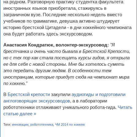
на родном. Разговорную практику студентка факультета
иностранных языков приобретала, стажируясь в
заграничном вузе. Последние несколько недель вместо
учебников по грамматике, девушка активно штудирует
историю брестской Цитадели - в дни хоккейного чемпионата
она будет работать здесь экскурсоводом.
Анастасия Кондратюк, волонтер-экскурсовод:
"Я
брестчанка и очень часто бывала в Брестской Крепости,
но с тех пор как стала посещать курсы гидов, я открыла
ее для себя с новой стороны. Мне бы хотелось суметь
это передать другим людям. В особенности тем
иностранцам, которые приедут сюда на чемпионат мира
по хоккею."
В
Брестской крепости
закупили
аудиогиды и подготовили
англоговорящих экскурсоводов
, а в лаборатории
робототехники отлаживают уникального робота-гида.
Читать
статью далее »
Теги:
инновации
,
робототехника
,
ЧМ 2014 по хоккею