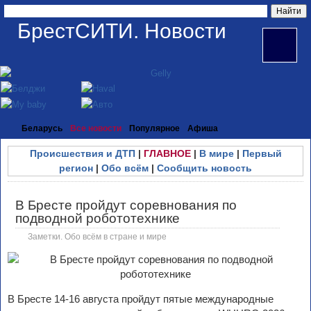
БрестСИТИ. Новости
Беларусь
Все новости
Популярное
Афиша
Происшествия и ДТП
|
ГЛАВНОЕ
|
В мире
|
Первый
регион
|
Обо всём
|
Сообщить новость
В Бресте пройдут соревнования по
подводной робототехнике
Заметки. Обо всём в стране и мире
В Бресте 14-16 августа пройдут пятые международные