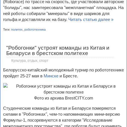
(Roborace) по трассе на скорость, где участвовали авторские
"болиды", нас заинтересовала "межпланетная" площадка. На
ней роботы собирали "минералы" в виде шариков для
гольфа и доставляли их на базу.
Читать статью далее »
Теги:
политех
,
робототехника
"Робогонки" устроят команды из Китая и
Беларуси в брестском политехе
Культура, отдых, спорт
Белорусско-китайский молодежный турнир по робототехнике
пройдет 25-27 мая в
Минске
и Бресте.
Фото из архива BrestCITY.com
Студенческие команды из Китая и Беларуси померяются
силами в "Робогонках", чем-то напоминающих мини-версию
Формулы-1, посоревнуются в категории "Исследование
межпланетного пространства", где роботов будут оценивать