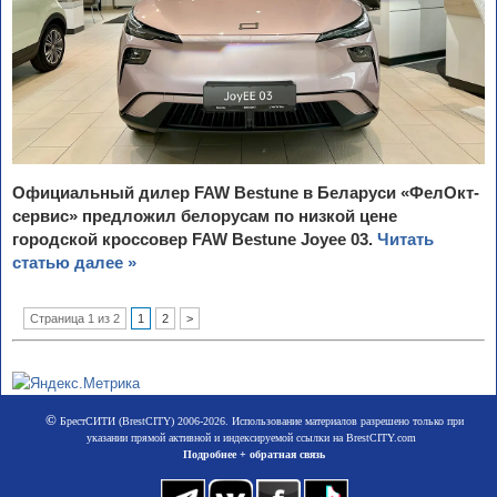
Официальный дилер FAW Bestune в Беларуси «ФелОкт-
сервис» предложил белорусам по низкой цене
городской кроссовер FAW Bestune Joyee 03.
Читать
статью далее »
Страница 1 из 2
1
2
>
©
БрестСИТИ (BrestCITY) 2006-2026. Использование материалов разрешено только при
указании прямой активной и индексируемой ссылки на BrestCITY.com
Подробнее + обратная связь