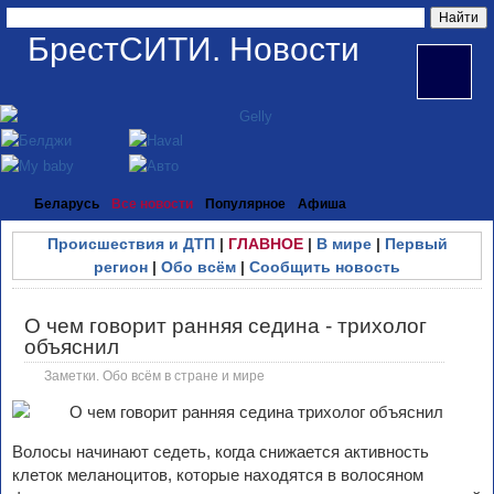
БрестСИТИ. Новости
Беларусь
Все новости
Популярное
Афиша
Происшествия и ДТП
|
ГЛАВНОЕ
|
В мире
|
Первый
регион
|
Обо всём
|
Сообщить новость
О чем говорит ранняя седина - трихолог
объяснил
Заметки. Обо всём в стране и мире
Волосы начинают седеть, когда снижается активность
клеток меланоцитов, которые находятся в волосяном