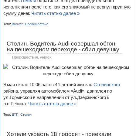
Житель
Гомеля
обратился в отдел принудительного
исполнения после того, как его знакомый не вернул крупную
сумму денег.
Читать статью далее »
Теги:
Валюта
,
Происшествие
Столин. Водитель Audi совершал обгон
на пешеходном переходе - сбил девушку
Происшествия
,
Регион
9 мая около 10:06 часов 44-летний житель
Столинского
района, управляя автомобилем «Audi», двигался по
ул.Горынской в направлении от ул.Дзержинского к
р.п.Речица.
Читать статью далее »
Теги:
ДТП
,
Столин
Хотели украсть 18 поросят - приехали