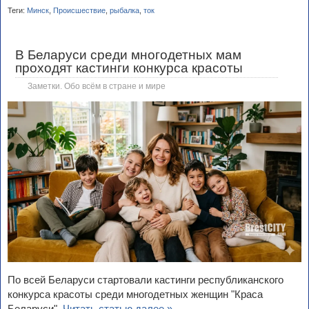
Теги:
Минск
,
Происшествие
,
рыбалка
,
ток
В Беларуси среди многодетных мам
проходят кастинги конкурса красоты
Заметки. Обо всём в стране и мире
По всей Беларуси стартовали кастинги республиканского
конкурса красоты среди многодетных женщин "Краса
Беларуси".
Читать статью далее »