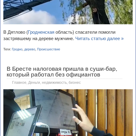
В Дятлово (
Гродненская
область) спасатели помогли
застрявшему на дереве мужчине.
Читать статью далее »
Теги:
Гродно
,
дерево
,
Происшествие
В Бресте налоговая пришла в суши-бар,
который работал без официантов
Главное
,
Деньги, недвижимость, бизнес