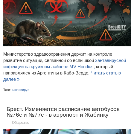
Министерство здравоохранения держит на контроле
развитие ситуации, связанной со вспышкой
хантавирусной
инфекции на круизном лайнере MV Hondius,
который
направлялся из Аргентины в Кабо-Верде.
Читать статью
далее »
Теги:
хантавирус
Брест. Изменяется расписание автобусов
№76с и №77с - в аэропорт и Жабинку
Общество