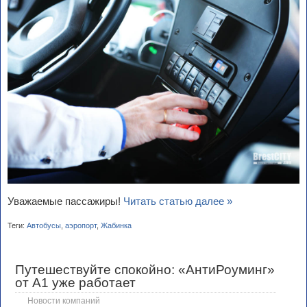
Уважаемые пассажиры!
Читать статью далее »
Теги:
Автобусы
,
аэропорт
,
Жабинка
Путешествуйте спокойно: «АнтиРоуминг»
от A1 уже работает
Новости компаний