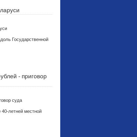
еларуси
вдоль Государственной
рублей - приговор
 40-летней местной