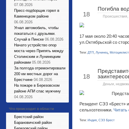
07.08.2026
Погибла во
Май
Пресс-подборщик горел в
18
Каменецком районе
Происшествия
,
06.08.2026
Угнал автомобиль, чтобы
покататься с друзьями.
17 мая около 20:40 час
Случай в Пинске
06.08.2026
ул.Октябрьской со сторо
Начато устройство опор
моста через Припять между
Теги:
ДТП
,
Лунинец
,
Мотоциклис
Столинским и Лунинецким
районами
05.08.2026
За полгода отремонтировали
Представит
Май
200 км местных дорог на
18
заинтересо
Брестчине
04.08.2026
Деньги, недвиж
На пожаре в Березовском
районе АПИ спас мужчину
04.08.2026
Резидент СЭЗ «Брест» и
Что происходит в области
сельхозтехники.
Читать 
Брестский район
Теги:
Индия
,
СЭЗ Брест
Барановичский район
Березовский район