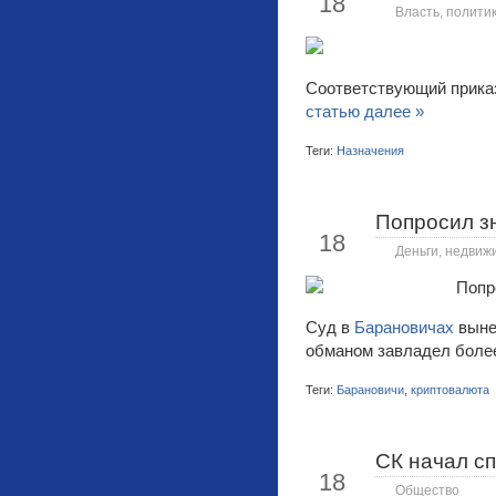
18
Власть, полити
Соответствующий приказ
статью далее »
Теги:
Назначения
Попросил зн
Май
18
Деньги, недвиж
Суд в
Барановичах
выне
обманом завладел более
Теги:
Барановичи
,
криптовалюта
СК начал с
Май
18
Общество