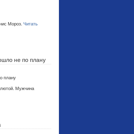
енис Мороз.
Читать
ошло не по плану
алютой. Мужчина
а