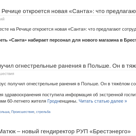
 Речице откроется новая «Санта»: что предлага
ний
еть «Санта» набирает персонал для нового магазина в Брес
лучил огнестрельные ранения в Польше. Он в тя
шествия
я здравоохранения поступила информация об экстренной госпи
ми 60-летнего жителя
Гродн
енщины.
Читать статью далее »
ольша
,
Происшествие
,
стрельба
Матюк – новый гендиректор РУП «Брестэнерго»