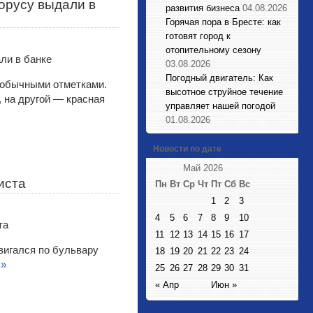
орусу выдали в
развития бизнеса
04.08.2026
Горячая пора в Бресте: как
готовят город к
отопительному сезону
03.08.2026
Погодный двигатель: Как
еобычными отметками.
высотное струйное течение
, на другой — красная
управляет нашей погодой
01.08.2026
Новости по дате
Май 2026
иста
Пн
Вт
Ср
Чт
Пт
Сб
Вс
1
2
3
4
5
6
7
8
9
10
11
12
13
14
15
16
17
вигался по бульвару
18
19
20
21
22
23
24
 »
25
26
27
28
29
30
31
« Апр
Июн »