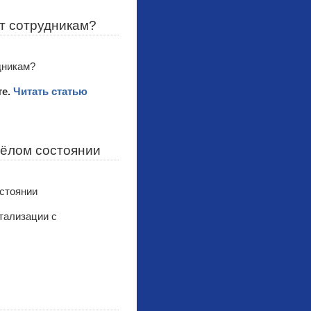
ют сотрудникам?
те.
Читать статью
жёлом состоянии
тализации с