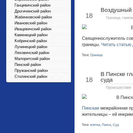
Ганцевичский район
Воздушный 
Май
Дрогичинский район
18
Жабинковский район
Граница, тамож
Ивановский район
Ивацевичский район
Каменецкий район
Священнослужитель сов
Кобринский район
границы.
Читать статью 
Лунинецкий район
Ляховичский район
Теги:
Граница
Малоритский район
Пинский район
Пружанский район
В Пинске гл
Май
Столинский район
18
суда
Происшествия
Пинская
межрайонная пр
жительницы – ей инкрим
Теги:
взятка
,
Пинск
,
Суд