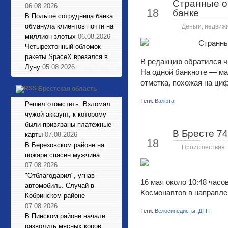
Странные о
Май
06.08.2026
18
банке
В Польше сотрудница банка
обманула клиентов почти на
Деньги, недвиж
миллион злотых
06.08.2026
Четырехтонный обломок
ракеты SpaceX врезался в
В редакцию обратился ч
Луну
05.08.2026
На одной банкноте — мал
отметка, похожая на ци
Брестская область
Теги:
Валюта
Решил отомстить. Взломал
чужой аккаунт, к которому
были привязаны платежные
В Бресте 74
Май
карты
07.08.2026
18
В Березовском районе на
Происшествия
пожаре спасен мужчина
07.08.2026
"Отблагодарил", угнав
16 мая около 10:48 часо
автомобиль. Случай в
Космонавтов в направле
Кобринском районе
07.08.2026
Теги:
Велосипедисты
,
ДТП
В Пинском районе начали
разводить мясных коров