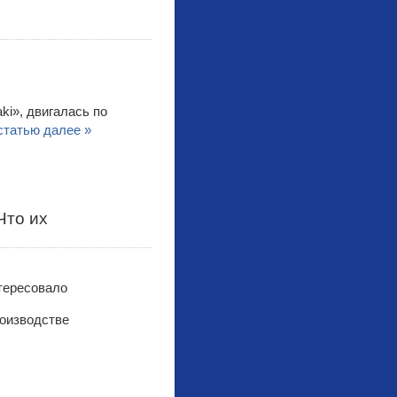
ki», двигалась по
статью далее »
Что их
роизводстве