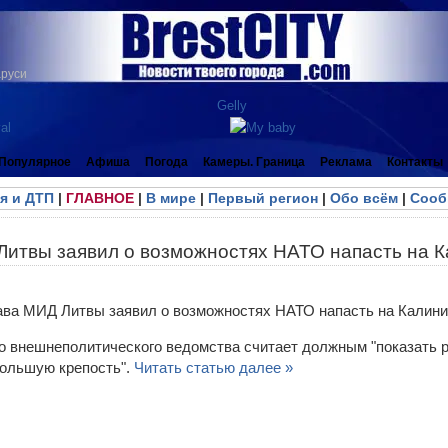
аруси
Популярное
Афиша
Погода
Камеры. Граница
Реклама
Контакты
я и ДТП
|
ГЛАВНОЕ
|
В мире
|
Первый регион
|
Обо всём
|
Сооб
Литвы заявил о возможностях НАТО напасть на 
о внешнеполитического ведомства считает должным "показать р
большую крепость".
Читать статью далее »