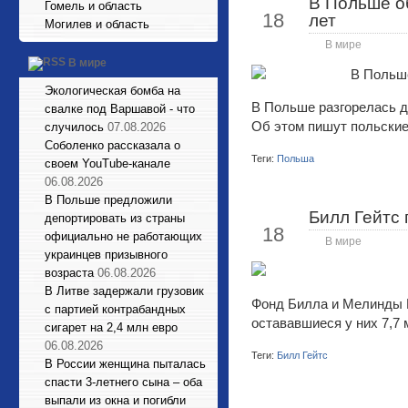
В Польше о
Май
Гомель и область
18
лет
Могилев и область
В мире
В мире
Экологическая бомба на
В Польше разгорелась д
свалке под Варшавой - что
Об этом пишут польски
случилось
07.08.2026
Соболенко рассказала о
Теги:
Польша
своем YouTube-канале
06.08.2026
В Польше предложили
Билл Гейтс 
Май
депортировать из страны
18
официально не работающих
В мире
украинцев призывного
возраста
06.08.2026
В Литве задержали грузовик
Фонд Билла и Мелинды Г
с партией контрабандных
остававшиеся у них 7,7 
сигарет на 2,4 млн евро
06.08.2026
Теги:
Билл Гейтс
В России женщина пыталась
спасти 3-летнего сына – оба
выпали из окна и погибли