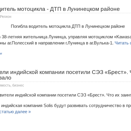
дитель мотоцикла - ДТП в Лунинецком районе
Регион
ов 38-летняя жительница Лунинца, управляя мотоциклом «Kawasa
ны аг.Полесский в направлении г.Лунинца в аг.Вулька-1.
Читать 
ты
ели индийской компании посетили СЭЗ «Брест». 
вало
имость, бизнес
 индийская компания Solis будут развивать сотрудничество в п
статью далее »