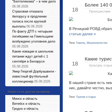
"Белтелекома" – в чем дело
Более 140 0
Май
06.08.2026
18
Страховая отказала
Происшествия
белорусу в продлении
полиса после крупной
выплаты
06.08.2026
В Речицкий РОВД обрати
По факту ДТП с четырьмя
статью далее »
погибшими на Гомельщине
возбуждено уголовное дело
Теги:
Гомель
,
Мошенничество
05.08.2026
Какие новации в школьном
питании ждут детей с 1
Какие тури
Май
сентября в Беларуси
18
Культура, отдых
05.08.2026
Умер Георгий Дорбуашвили -
известный футбольный
коллекционер
05.08.2026
В нашей стране есть нем
них, давайте честно, в
Новости из других регионов
Теги:
Туризм и отдых
Минск и область
Витебск и область
Гродно и область