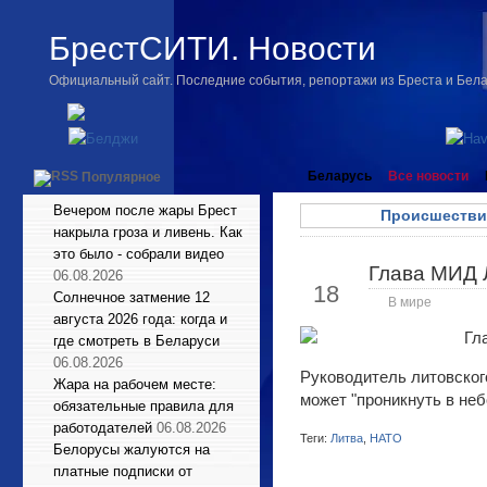
БрестСИТИ. Новости
Официальный сайт. Последние события, репортажи из Бреста и Бел
Беларусь
Все новости
Популярное
Вечером после жары Брест
Происшестви
накрыла гроза и ливень. Как
это было - собрали видео
Глава МИД 
Май
06.08.2026
18
Солнечное затмение 12
В мире
августа 2026 года: когда и
где смотреть в Беларуси
06.08.2026
Руководитель литовског
Жара на рабочем месте:
может "проникнуть в не
обязательные правила для
работодателей
06.08.2026
Теги:
Литва
,
НАТО
Белорусы жалуются на
платные подписки от