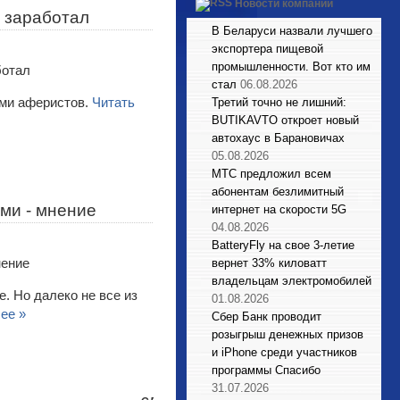
Новости компаний
е заработал
В Беларуси назвали лучшего
экспортера пищевой
промышленности. Вот кто им
стал
06.08.2026
ами аферистов.
Читать
Третий точно не лишний:
BUTIKAVTO откроет новый
автохаус в Барановичах
05.08.2026
МТС предложил всем
абонентам безлимитный
ми - мнение
интернет на скорости 5G
04.08.2026
BatteryFly на свое 3-летие
вернет 33% киловатт
владельцам электромобилей
. Но далеко не все из
01.08.2026
ее »
Сбер Банк проводит
розыгрыш денежных призов
и iPhone среди участников
программы Спасибо
31.07.2026