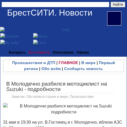
БрестСИТИ. Новости
Беларусь
Все новости
Популярное
Афиша
Происшествия и ДТП
|
ГЛАВНОЕ
|
В мире
|
Первый
регион
|
Обо всём
|
Сообщить новость
В Молодечно разбился мотоциклист на
Suzuki - подробности
Заметки. Обо всём в стране и мире
,
Происшествия
31 мая в 19:30 на ул. В.Гостинец в г. Молодечно, вблизи АЗС